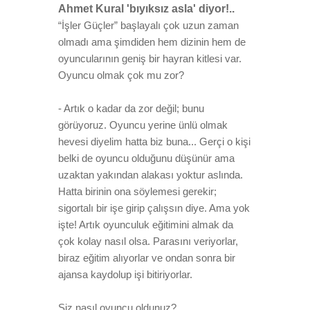
Ahmet Kural 'bıyıksız asla' diyor!..
“İşler Güçler” başlayalı çok uzun zaman
olmadı ama şimdiden hem dizinin hem de
oyuncularının geniş bir hayran kitlesi var.
Oyuncu olmak çok mu zor?
- Artık o kadar da zor değil; bunu
görüyoruz. Oyuncu yerine ünlü olmak
hevesi diyelim hatta biz buna... Gerçi o kişi
belki de oyuncu olduğunu düşünür ama
uzaktan yakından alakası yoktur aslında.
Hatta birinin ona söylemesi gerekir;
sigortalı bir işe girip çalışsın diye. Ama yok
işte! Artık oyunculuk eğitimini almak da
çok kolay nasıl olsa. Parasını veriyorlar,
biraz eğitim alıyorlar ve ondan sonra bir
ajansa kaydolup işi bitiriyorlar.
Siz nasıl oyuncu oldunuz?