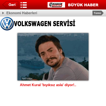
Ekonomi Haberleri
Tümü
Ahmet Kural 'bıyıksız asla' diyor!..