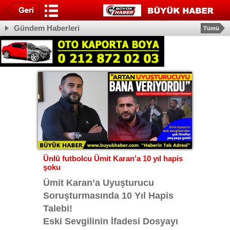
Gündem Haberleri
Tümü
Ünlü futbolcu Ümit Karan'a 10 yıl hapis
şoku
Ümit Karan’a Uyuşturucu
Soruşturmasında 10 Yıl Hapis
Talebi!
Eski Sevgilinin İfadesi Dosyayı