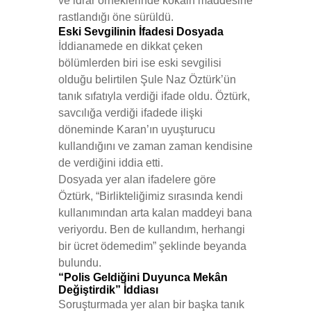
ve idrar örneklerinde kokain maddesine
rastlandığı öne sürüldü.
Eski Sevgilinin İfadesi Dosyada
İddianamede en dikkat çeken
bölümlerden biri ise eski sevgilisi
olduğu belirtilen Şule Naz Öztürk’ün
tanık sıfatıyla verdiği ifade oldu. Öztürk,
savcılığa verdiği ifadede ilişki
döneminde Karan’ın uyuşturucu
kullandığını ve zaman zaman kendisine
de verdiğini iddia etti.
Dosyada yer alan ifadelere göre
Öztürk, “Birlikteliğimiz sırasında kendi
kullanımından arta kalan maddeyi bana
veriyordu. Ben de kullandım, herhangi
bir ücret ödemedim” şeklinde beyanda
bulundu.
“Polis Geldiğini Duyunca Mekân
Değiştirdik” İddiası
Soruşturmada yer alan bir başka tanık