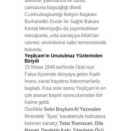
ailesine, yakınlarına ve sanat
camiasına başsağlığı diledi.
Cumhurbaşkanlığı İletişim Başkanı
Burhanettin Duran ile Sağlık Bakanı
Kemal Memişoğlu da yayımladıkları
mesajlarda, usta sanatçıya Allah'tan
rahmet, sevenlerine sabır temennisinde
bulundu.
Yeşilçam'ın Unutulmaz Yüzlerinden
Biriydi
15 Nisan 1949 tarihinde Ordu'nun
Fatsa ilçesinde dünyaya gelen Kadir
İnanır, sanat hayatına fotoromanlarla
başladı. Kısa süre sonra Yeşilçam'ın en
çok aranan başrol oyuncularından biri
haline geldi.
Özellikle
Selvi Boylum Al Yazmalım
filmindeki "İlyas" karakteriyle hafızalara
kazınan sanatçı;
Tatar Ramazan
,
Dila
Hanım
,
Devlerin Aşkı
,
Yılanların Öcü
,