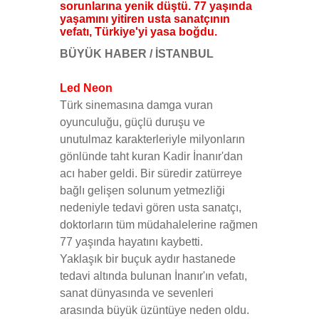
sorunlarına yenik düştü. 77 yaşında
yaşamını yitiren usta sanatçının
vefatı, Türkiye'yi yasa boğdu.
BÜYÜK HABER / İSTANBUL
Led Neon
Türk sinemasına damga vuran
oyunculuğu, güçlü duruşu ve
unutulmaz karakterleriyle milyonların
gönlünde taht kuran Kadir İnanır'dan
acı haber geldi. Bir süredir zatürreye
bağlı gelişen solunum yetmezliği
nedeniyle tedavi gören usta sanatçı,
doktorların tüm müdahalelerine rağmen
77 yaşında hayatını kaybetti.
Yaklaşık bir buçuk aydır hastanede
tedavi altında bulunan İnanır'ın vefatı,
sanat dünyasında ve sevenleri
arasında büyük üzüntüye neden oldu.