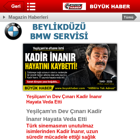
Magazin Haberleri
Tümü
Yeşilçam'ın Dev Çınarı Kadir İnanır
Hayata Veda Etti
Yeşilçam'ın Dev Çınarı Kadir
İnanır Hayata Veda Etti
Türk sinemasının unutulmaz
isimlerinden Kadir İnanır, uzun
süredir mücadele ettiği sağlık