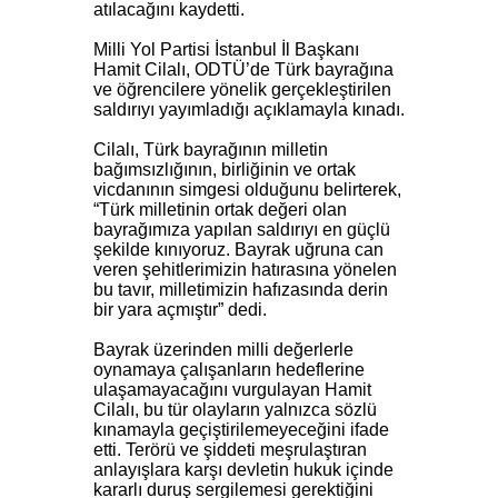
atılacağını kaydetti.
Milli Yol Partisi İstanbul İl Başkanı
Hamit Cilalı, ODTÜ’de Türk bayrağına
ve öğrencilere yönelik gerçekleştirilen
saldırıyı yayımladığı açıklamayla kınadı.
Cilalı, Türk bayrağının milletin
bağımsızlığının, birliğinin ve ortak
vicdanının simgesi olduğunu belirterek,
“Türk milletinin ortak değeri olan
bayrağımıza yapılan saldırıyı en güçlü
şekilde kınıyoruz. Bayrak uğruna can
veren şehitlerimizin hatırasına yönelen
bu tavır, milletimizin hafızasında derin
bir yara açmıştır” dedi.
Bayrak üzerinden milli değerlerle
oynamaya çalışanların hedeflerine
ulaşamayacağını vurgulayan Hamit
Cilalı, bu tür olayların yalnızca sözlü
kınamayla geçiştirilemeyeceğini ifade
etti. Terörü ve şiddeti meşrulaştıran
anlayışlara karşı devletin hukuk içinde
kararlı duruş sergilemesi gerektiğini