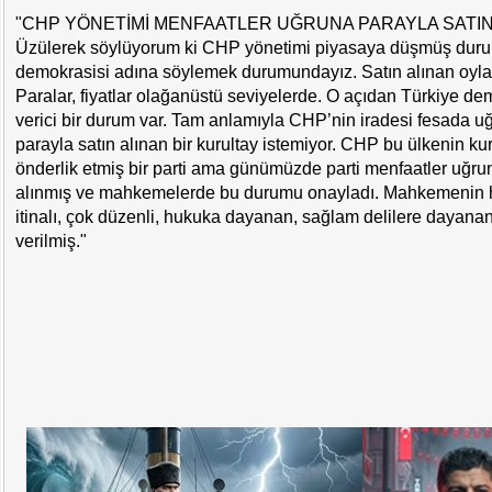
"CHP YÖNETİMİ MENFAATLER UĞRUNA PARAYLA SATIN 
Üzülerek söylüyorum ki CHP yönetimi piyasaya düşmüş duru
demokrasisi adına söylemek durumundayız. Satın alınan oylar
Paralar, fiyatlar olağanüstü seviyelerde. O açıdan Türkiye de
verici bir durum var. Tam anlamıyla CHP’nin iradesi fesada uğ
parayla satın alınan bir kurultay istemiyor. CHP bu ülkenin kur
önderlik etmiş bir parti ama günümüzde parti menfaatler uğru
alınmış ve mahkemelerde bu durumu onayladı. Mahkemenin 
itinalı, çok düzenli, hukuka dayanan, sağlam delilere dayanan 
verilmiş."