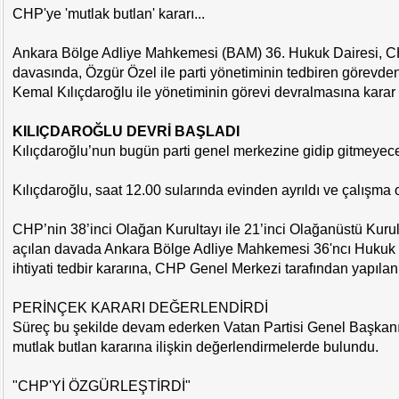
CHP'ye 'mutlak butlan' kararı...
Ankara Bölge Adliye Mahkemesi (BAM) 36. Hukuk Dairesi, C
davasında, Özgür Özel ile parti yönetiminin tedbiren görevden
Kemal Kılıçdaroğlu ile yönetiminin görevi devralmasına karar 
KILIÇDAROĞLU DEVRİ BAŞLADI
Kılıçdaroğlu’nun bugün parti genel merkezine gidip gitmeyece
Kılıçdaroğlu, saat 12.00 sularında evinden ayrıldı ve çalışma o
CHP’nin 38’inci Olağan Kurultayı ile 21’inci Olağanüstü Kurulta
açılan davada Ankara Bölge Adliye Mahkemesi 36'ncı Hukuk D
ihtiyati tedbir kararına, CHP Genel Merkezi tarafından yapılan 
PERİNÇEK KARARI DEĞERLENDİRDİ
Süreç bu şekilde devam ederken Vatan Partisi Genel Başkan
mutlak butlan kararına ilişkin değerlendirmelerde bulundu.
"CHP'Yİ ÖZGÜRLEŞTİRDİ"