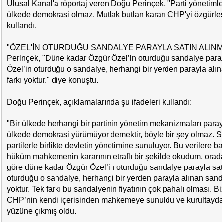
Ulusal Kanal'a röportaj veren Doğu Perinçek, "Parti yönetimler
ülkede demokrasi olmaz. Mutlak butlan kararı CHP'yi özgürleşti
kullandı.
"ÖZEL'İN OTURDUĞU SANDALYE PARAYLA SATIN ALINM
Perinçek, "Düne kadar Özgür Özel’in oturduğu sandalye parayl
Özel’in oturduğu o sandalye, herhangi bir yerden parayla alı
farkı yoktur." diye konuştu.
Doğu Perinçek, açıklamalarında şu ifadeleri kullandı:
"Bir ülkede herhangi bir partinin yönetim mekanizmaları parayl
ülkede demokrasi yürümüyor demektir, böyle bir şey olmaz. S
partilerle birlikte devletin yönetimine sunuluyor. Bu verilere 
hüküm mahkemenin kararının etraflı bir şekilde okudum, ora
göre düne kadar Özgür Özel’in oturduğu sandalye parayla satın
oturduğu o sandalye, herhangi bir yerden parayla alınan sanda
yoktur. Tek farkı bu sandalyenin fiyatının çok pahalı olması. Bi
CHP’nin kendi içerisinden mahkemeye sunuldu ve kurultayda
yüzüne çıkmış oldu.