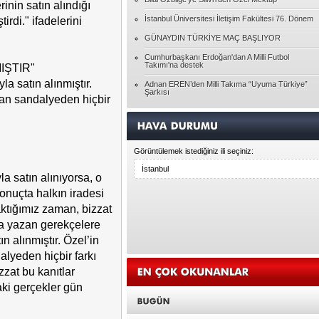
inin satın alındığı
Özgenur GEYVE
Pembe gözlüklerinizin dışında bir dünya
İstanbul Üniversitesi İletişim Fakültesi 76. Dönem
rdi." ifadelerini
GÜNAYDIN TÜRKİYE MAÇ BAŞLIYOR
Tolga YAVUZ
Cumhurbaşkanı Erdoğan'dan A Milli Futbol
Takımı'na destek
IŞTIR"
Ghepetto'nun kütüğü Pinokyo
a satın alınmıştır.
Adnan EREN’den Milli Takıma “Uyuma Türkiye”
Şarkısı
nan sandalyeden hiçbir
Ayşegül ATALAY
HAYATIN RACONU
Görüntülemek istediğiniz ili seçiniz:
Pınar BAYÇINAR
Unutulanlar üzerine...
a satın alınıyorsa, o
onuçta halkın iradesi
Seda DEMİR
baktığımız zaman, bizzat
Bireyin Kendini Geliştirmesi
da yazan gerekçelere
 alınmıştır. Özel’in
lyeden hiçbir farkı
Hasan KARAGÖZ
Allah'ın Laneti
zzat bu kanıtlar
ki gerçekler gün
Yasin ATAR
DENGESİZLİK ÇAĞI DESEM