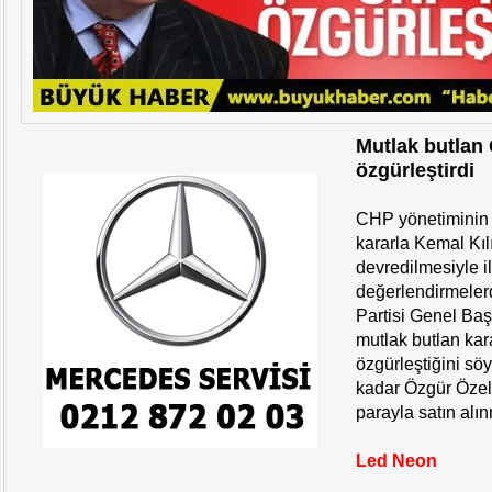
Mutlak butlan
özgürleştirdi
CHP yönetiminin
kararla Kemal Kıl
devredilmesiyle il
değerlendirmeler
Partisi Genel Ba
mutlak butlan kar
özgürleştiğini sö
kadar Özgür Özel
parayla satın alın
Led Neon