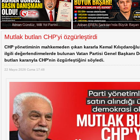
Cem Küçük Soruşturmasında Yeni İddialar
Başkan Erdoğan Anıtkabir'de
Adnan Gündüz, Milli Yol Partisi...
Adnan EREN Şarkıları'nda Büyük Başarı
20:07 -
Adnan Gündüz, Milli Yol Partisi Basın Dan
Mutlak butlan CHP'yi özgürleştirdi
CHP yönetiminin mahkemeden çıkan kararla Kemal Kılıçdaroğlu'
ilgili değerlendirmelerde bulunan Vatan Partisi Genel Başkanı 
butlan kararıyla CHP'nin özgürleştiğini söyledi.
22 Mayıs 2026 Cuma 17:48