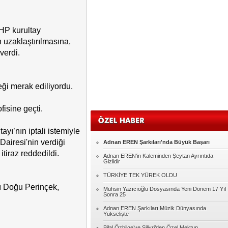
Sadullah KAVAK
Eğitim
HP kurultay
 uzaklaştırılmasına,
Oğuz GÜMÜŞ
verdi.
MUHACİR
ği merak ediliyordu.
Murat AKILLI
MERHABA
fisine geçti.
Şennur ROTA
yı’nın iptali istemiyle
Seksin Kumaşı
airesi'nin verdiği
Adnan EREN Şarkıları'nda Büyük Başarı
itiraz reddedildi.
Adnan EREN'in Kaleminden Şeytan Ayrıntıda
Abdulkadir YILMAZ
Gizlidir
HER KONUYU ŞİDDETLE ÇÖZMEYE
TÜRKİYE TEK YÜREK OLDU
ÇALIŞIYORUZ.
ı Doğu Perinçek,
Muhsin Yazıcıoğlu Dosyasında Yeni Dönem 17 Yıl
Kadir Kutlu
Sonra 25
Çok mu zor?
Adnan EREN Şarkıları Müzik Dünyasında
Yükselişte
Bilal Özbilge’ye Silivri’den Özel Mektup