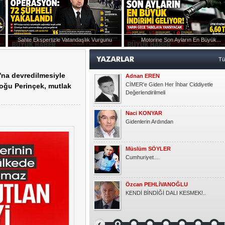
Müslüm SÖYLER
Cumhuriyet....
Sahte Ekspertizle Vatandaşlık Vurgunu
Motorine Son Ayların En Büyük...
Özcan PEHLİVANOĞLU
ışmanlığı Görevine Atandı
KENDİ BİNDİĞİ DALI KESMEK!..
T
na devredilmesiyle
Okşan Yücel
Ruh Eşinden
Doğu Perinçek, mutlak
Semra KAYGUN
Gönlüm
Gündoğdu YILDIRIM
HER ÇOCUK ÖZELDİR!
Kasım KOÇAK
YARIM ELMA
Emlak Dedektifi