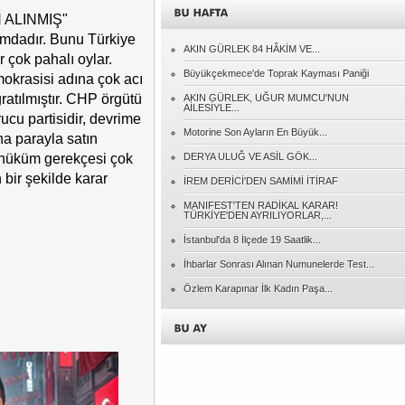
ALINMIŞ"
mdadır. Bunu Türkiye
Adnan EREN
AKIN GÜRLEK 84 HÂKİM VE...
CİMER'e Giden Her İhbar Ciddiyetle
 çok pahalı oylar.
Değerlendirilmeli
Büyükçekmece'de Toprak Kayması Paniği
mokrasisi adına çok acı
ratılmıştır. CHP örgütü
AKIN GÜRLEK, UĞUR MUMCU'NUN
AİLESİYLE...
Naci KONYAR
ucu partisidir, devrime
Gidenlerin Ardından
Motorine Son Ayların En Büyük...
na parayla satın
hüküm gerekçesi çok
DERYA ULUĞ VE ASİL GÖK...
Müslüm SÖYLER
bir şekilde karar
İREM DERİCİ'DEN SAMİMİ İTİRAF
Cumhuriyet....
MANIFEST'TEN RADİKAL KARAR!
TÜRKİYE'DEN AYRILIYORLAR,...
Özcan PEHLİVANOĞLU
İstanbul'da 8 İlçede 19 Saatlik...
KENDİ BİNDİĞİ DALI KESMEK!..
İhbarlar Sonrası Alınan Numunelerde Test...
Özlem Karapınar İlk Kadın Paşa...