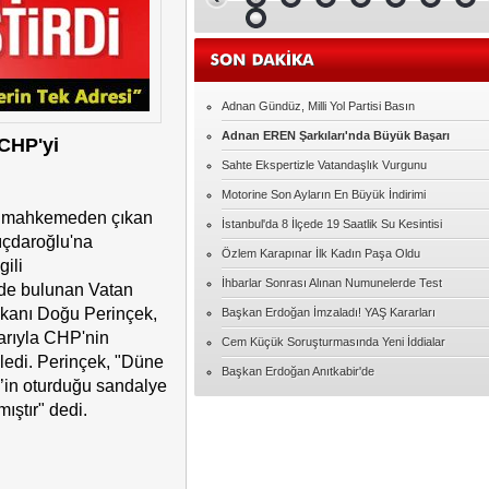
Malatya Satılık Daire Fiyatları ve İlanları
Elif ERDEM
Ampute Futbol'da İlginç detay
Adnan Gündüz, Milli Yol Partisi Basın
Adnan EREN Şarkıları'nda Büyük Başarı
 CHP'yi
Serap UZER
15 Temmuzdan kalanlar
Sahte Ekspertizle Vatandaşlık Vurgunu
Motorine Son Ayların En Büyük İndirimi
 mahkemeden çıkan
İhsan ÜNLÜ
İstanbul'da 8 İlçede 19 Saatlik Su Kesintisi
MUTLU YILLAR ÖĞRETMENİM
ıçdaroğlu'na
Özlem Karapınar İlk Kadın Paşa Oldu
gili
İhbarlar Sonrası Alınan Numunelerde Test
de bulunan Vatan
Hacıbekir Özarslan
FULBOL ASLA SADECE FUTBOL
şkanı Doğu Perinçek,
Başkan Erdoğan İmzaladı! YAŞ Kararları
DEGILDIR
arıyla CHP'nin
Cem Küçük Soruşturmasında Yeni İddialar
yledi. Perinçek, "Düne
Serkan TOKA
Başkan Erdoğan Anıtkabir'de
’in oturduğu sandalye
AŞK
mıştır" dedi.
Davut BÜLBÜL
"Kol kırılır yen içinde kalır."