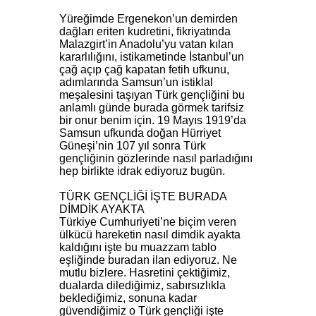
Yüreğimde Ergenekon’un demirden
dağları eriten kudretini, fikriyatında
Malazgirt’in Anadolu’yu vatan kılan
kararlılığını, istikametinde İstanbul’un
çağ açıp çağ kapatan fetih ufkunu,
adımlarında Samsun’un istiklal
meşalesini taşıyan Türk gençliğini bu
anlamlı günde burada görmek tarifsiz
bir onur benim için. 19 Mayıs 1919’da
Samsun ufkunda doğan Hürriyet
Güneşi’nin 107 yıl sonra Türk
gençliğinin gözlerinde nasıl parladığını
hep birlikte idrak ediyoruz bugün.
TÜRK GENÇLİĞİ İŞTE BURADA
DİMDİK AYAKTA
Türkiye Cumhuriyeti’ne biçim veren
ülkücü hareketin nasıl dimdik ayakta
kaldığını işte bu muazzam tablo
eşliğinde buradan ilan ediyoruz. Ne
mutlu bizlere. Hasretini çektiğimiz,
dualarda dilediğimiz, sabırsızlıkla
beklediğimiz, sonuna kadar
güvendiğimiz o Türk gençliği işte