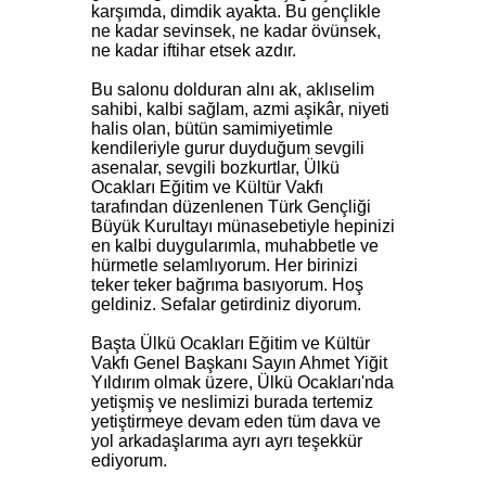
karşımda, dimdik ayakta. Bu gençlikle
ne kadar sevinsek, ne kadar övünsek,
ne kadar iftihar etsek azdır.
Bu salonu dolduran alnı ak, aklıselim
sahibi, kalbi sağlam, azmi aşikâr, niyeti
halis olan, bütün samimiyetimle
kendileriyle gurur duyduğum sevgili
asenalar, sevgili bozkurtlar, Ülkü
Ocakları Eğitim ve Kültür Vakfı
tarafından düzenlenen Türk Gençliği
Büyük Kurultayı münasebetiyle hepinizi
en kalbi duygularımla, muhabbetle ve
hürmetle selamlıyorum. Her birinizi
teker teker bağrıma basıyorum. Hoş
geldiniz. Sefalar getirdiniz diyorum.
Başta Ülkü Ocakları Eğitim ve Kültür
Vakfı Genel Başkanı Sayın Ahmet Yiğit
Yıldırım olmak üzere, Ülkü Ocakları'nda
yetişmiş ve neslimizi burada tertemiz
yetiştirmeye devam eden tüm dava ve
yol arkadaşlarıma ayrı ayrı teşekkür
ediyorum.