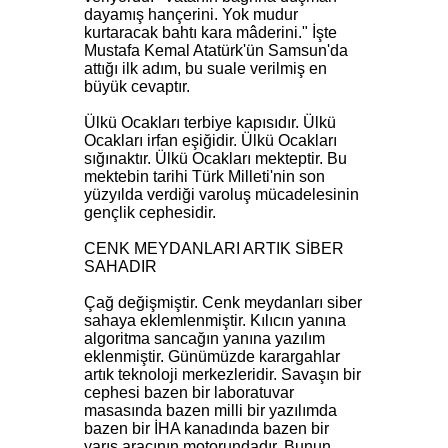
dayamış hançerini. Yok mudur
kurtaracak bahtı kara mâderini." İşte
Mustafa Kemal Atatürk'ün Samsun'da
attığı ilk adım, bu suale verilmiş en
büyük cevaptır.
Ülkü Ocakları terbiye kapısıdır. Ülkü
Ocakları irfan eşiğidir. Ülkü Ocakları
sığınaktır. Ülkü Ocakları mekteptir. Bu
mektebin tarihi Türk Milleti'nin son
yüzyılda verdiği varoluş mücadelesinin
gençlik cephesidir.
CENK MEYDANLARI ARTIK SİBER
SAHADIR
Çağ değişmiştir. Cenk meydanları siber
sahaya eklemlenmiştir. Kılıcın yanına
algoritma sancağın yanına yazılım
eklenmiştir. Günümüzde karargahlar
artık teknoloji merkezleridir. Savaşın bir
cephesi bazen bir laboratuvar
masasında bazen milli bir yazılımda
bazen bir İHA kanadında bazen bir
yarış aracının motorundadır. Bunun