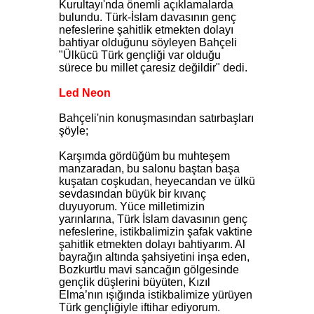
Kurultayı'nda önemli açıklamalarda
bulundu. Türk-İslam davasının genç
nefeslerine şahitlik etmekten dolayı
bahtiyar olduğunu söyleyen Bahçeli
"Ülkücü Türk gençliği var olduğu
sürece bu millet çaresiz değildir" dedi.
Led Neon
Bahçeli'nin konuşmasından satırbaşları
şöyle;
Karşımda gördüğüm bu muhteşem
manzaradan, bu salonu baştan başa
kuşatan coşkudan, heyecandan ve ülkü
sevdasından büyük bir kıvanç
duyuyorum. Yüce milletimizin
yarınlarına, Türk İslam davasının genç
nefeslerine, istikbalimizin şafak vaktine
şahitlik etmekten dolayı bahtiyarım. Al
bayrağın altında şahsiyetini inşa eden,
Bozkurtlu mavi sancağın gölgesinde
gençlik düşlerini büyüten, Kızıl
Elma’nın ışığında istikbalimize yürüyen
Türk gençliğiyle iftihar ediyorum.