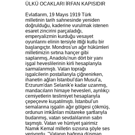
ÜLKÜ OCAKLARI İRFAN KAPISIDIR
Evlatlarım, 19 Mayıs 1919 Türk
milletinin tarih sahnesinde yeniden
doğrulduğu, kaderine vurulmak istenen
esaret zincirini parçaladığı,
emperyalizmin kurduğu vesayet
oyunlarını elinin tersiyle ittiği kutlu bir
başlangıçtır. Mondros'un ağır hükümleri
milletimizin sırtına hançer gibi
saplanmış, Anadolu'nun dört bir yanı
işgal heveslilerinin kirli hesaplarıyla
sarmalanmıştı. Vatan toprağı
işgalcilerin postallarıyla çiğnenirken,
ihanetin ağları İstanbul'dan Musul'a,
Erzurum'dan Selanik'e kadar uzanmış,
mandacıların himaye hevesleri, ayrılıkçı
cemiyetlerin teslimiyet hesaplarıyla
çepeçevre kuşatılmıştı. İstanbul'un
semalarına işgalin ağır gölgesi çökmüş,
ordunun imkânları mütareke şartlarıyla
budanmış, vatan sevdalılarının sabrı
taşmıştı. Vatan ve hürriyet şairimiz
Namık Kemal milletin sızısına şöyle ses
veriyordu. "Vatanın bağrına düşman