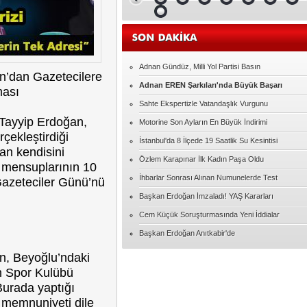
Malatya Satılık Daire Fiyatları ve İlanları
Elif ERDEM
Ampute Futbol'da İlginç detay
Adnan Gündüz, Milli Yol Partisi Basın
’dan Gazetecilere
Adnan EREN Şarkıları'nda Büyük Başarı
Serap UZER
ması
15 Temmuzdan kalanlar
Sahte Ekspertizle Vatandaşlık Vurgunu
Tayyip Erdoğan,
Motorine Son Ayların En Büyük İndirimi
çekleştirdiği
İhsan ÜNLÜ
İstanbul'da 8 İlçede 19 Saatlik Su Kesintisi
MUTLU YILLAR ÖĞRETMENİM
dan kendisini
Özlem Karapınar İlk Kadın Paşa Oldu
 mensuplarının 10
İhbarlar Sonrası Alınan Numunelerde Test
azeteciler Günü’nü
Hacıbekir Özarslan
FULBOL ASLA SADECE FUTBOL
Başkan Erdoğan İmzaladı! YAŞ Kararları
DEGILDIR
Cem Küçük Soruşturmasında Yeni İddialar
Serkan TOKA
Başkan Erdoğan Anıtkabir'de
AŞK
, Beyoğlu’ndaki
n Spor Kulübü
Davut BÜLBÜL
 Burada yaptığı
"Kol kırılır yen içinde kalır."
 memnuniyeti dile