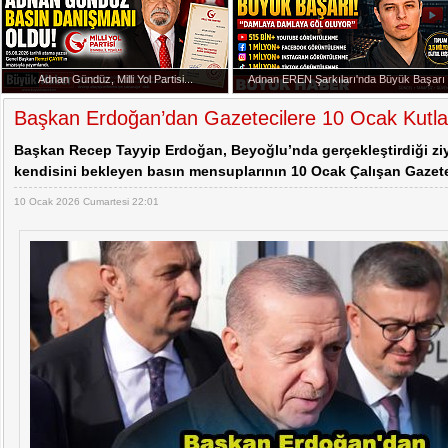
Cem Küçük Soruşturmasında Yeni İddialar
Başkan Erdoğan Anıtkabir'de
Adnan Gündüz, Milli Yol Partisi...
Adnan EREN Şarkıları'nda Büyük Başarı
20:07 -
Adnan Gündüz, Milli Yol Partisi Basın Dan
Başkan Erdoğan’dan Gazetecilere 10 Ocak Kutl
Başkan Recep Tayyip Erdoğan, Beyoğlu’nda gerçekleştirdiği zi
kendisini bekleyen basın mensuplarının 10 Ocak Çalışan Gazete
10 Ocak 2026 Cumartesi 22:01