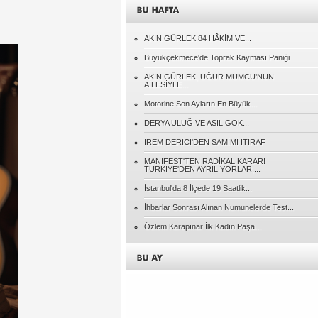
Adnan EREN
AKIN GÜRLEK 84 HÂKİM VE...
CİMER'e Giden Her İhbar Ciddiyetle
Değerlendirilmeli
Büyükçekmece'de Toprak Kayması Paniği
AKIN GÜRLEK, UĞUR MUMCU'NUN
AİLESİYLE...
Naci KONYAR
Gidenlerin Ardından
Motorine Son Ayların En Büyük...
DERYA ULUĞ VE ASİL GÖK...
Müslüm SÖYLER
İREM DERİCİ'DEN SAMİMİ İTİRAF
Cumhuriyet....
MANIFEST'TEN RADİKAL KARAR!
TÜRKİYE'DEN AYRILIYORLAR,...
Özcan PEHLİVANOĞLU
İstanbul'da 8 İlçede 19 Saatlik...
KENDİ BİNDİĞİ DALI KESMEK!..
İhbarlar Sonrası Alınan Numunelerde Test...
Özlem Karapınar İlk Kadın Paşa...