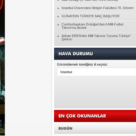
Özgenur GEYVE
Pembe gözlüklerinizin dışında bir dünya
İstanbul Üniversitesi İletişim Fakültesi 76. Dönem
GÜNAYDIN TÜRKİYE MAÇ BAŞLIYOR
Tolga YAVUZ
Cumhurbaşkanı Erdoğan'dan A Milli Futbol
Takımı'na destek
Ghepetto'nun kütüğü Pinokyo
Adnan EREN’den Milli Takıma “Uyuma Türkiye”
Şarkısı
Ayşegül ATALAY
HAYATIN RACONU
Görüntülemek istediğiniz ili seçiniz:
Pınar BAYÇINAR
Unutulanlar üzerine...
Seda DEMİR
Bireyin Kendini Geliştirmesi
Hasan KARAGÖZ
Allah'ın Laneti
Yasin ATAR
DENGESİZLİK ÇAĞI DESEM