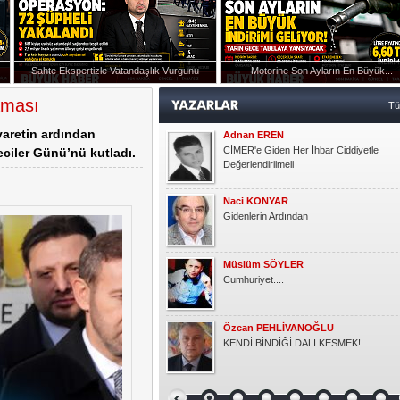
Müslüm SÖYLER
Cumhuriyet....
Sahte Ekspertizle Vatandaşlık Vurgunu
Motorine Son Ayların En Büyük...
Özcan PEHLİVANOĞLU
ışmanlığı Görevine Atandı
KENDİ BİNDİĞİ DALI KESMEK!..
aması
T
yaretin ardından
Okşan Yücel
Ruh Eşinden
ciler Günü’nü kutladı.
Semra KAYGUN
Gönlüm
Gündoğdu YILDIRIM
HER ÇOCUK ÖZELDİR!
Kasım KOÇAK
YARIM ELMA
Emlak Dedektifi