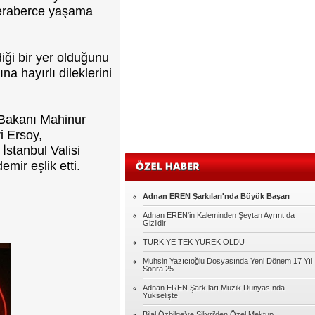
 beraberce yaşama
Sadullah KAVAK
Eğitim
ği bir yer olduğunu
Oğuz GÜMÜŞ
a hayırlı dileklerini
MUHACİR
 Bakanı Mahinur
Murat AKILLI
i Ersoy,
MERHABA
İstanbul Valisi
mir eşlik etti.
Şennur ROTA
Seksin Kumaşı
Adnan EREN Şarkıları'nda Büyük Başarı
Adnan EREN'in Kaleminden Şeytan Ayrıntıda
Abdulkadir YILMAZ
Gizlidir
HER KONUYU ŞİDDETLE ÇÖZMEYE
TÜRKİYE TEK YÜREK OLDU
ÇALIŞIYORUZ.
Muhsin Yazıcıoğlu Dosyasında Yeni Dönem 17 Yıl
Kadir Kutlu
Sonra 25
Çok mu zor?
Adnan EREN Şarkıları Müzik Dünyasında
Yükselişte
Bilal Özbilge’ye Silivri’den Özel Mektup