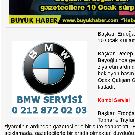
Başkan Erdoğan
10 Ocak Kutla
Başkan Recep 
Beyoğlu’nda ger
ziyaretin ardın
bekleyen basın
Ocak Çalışan G
kutladı.
Kombi Servisi
Başkan Erdoğan
Tophane Tayfu
ziyaretinin ardından gazetecilerle bir süre sohbet etti.
açıklamada, gazetecilerle bir arada olmaktan duyduğu