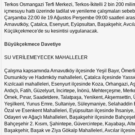
Terkos Osmangazi Terfi Merkezi, Terkos-İkitelli 2 bin 200 mili
içmesuyu hattı üzerinde tadilat ve yenileme çalışmaları sebe
Çarşamba 22:00 ile 19 Ağustos Perşembe 09:00 saatleri aras
Arnavutköy, Çatalca, Esenyurt, Eyüpsultan, Başakşehir, Avcıl
Küçükçekmece'de su kesintisi uygulanacak.
Büyükçekmece Davetiye
SU VERİLEMEYECEK MAHALLELER
Çalışma kapsamında Arnavutköy ilçesinde Yeşil Bayır, Ömerli,
Dursunköy ve Hadımköy mahalleleri, Çatalca ilçesinde Yass
Kızılcaali mahalleleri, Esenyurt ilçesinde Koza, Orhangazi, A
Ardıçlı, Fatih, Güzelyurt, İncirtepe, İnönü, Mehterçeşme, Mer
Örnek, Pınar, Saadetdere, Talatpaşa, Yenikent, Akşemsettin, Ü
Yeşilkent, Yunus Emre, Sultaniye, Süleymaniye, Selahaddin E
Özal ve Esenkent Mahalleleri, Eyüpsultan ilçesinde İhsaniye, I
Odayeri ve Ağaçlı Mahalleleri, Başakşehir ilçesinde Bahçeşeh
Bahçeşehir 2. Kısım, Şahintepe, Güvercintepe, Kayabaşı, Altın
Başakşehir, Başak ve Ziya Gökalp Mahalleleri, Avcılar ilçesi