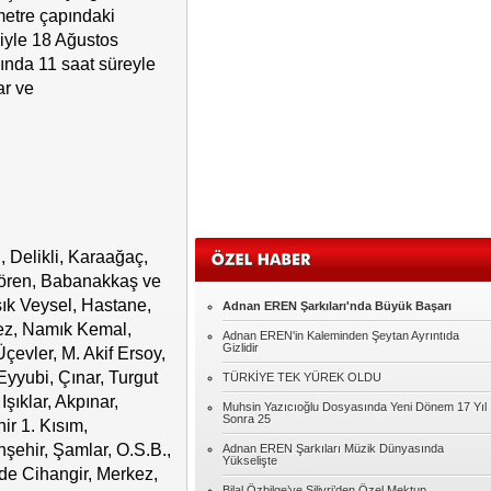
metre çapındaki
Sadullah KAVAK
biyle 18 Ağustos
Eğitim
ında 11 saat süreyle
ar ve
Oğuz GÜMÜŞ
MUHACİR
Murat AKILLI
MERHABA
 Delikli, Karaağaç,
Şennur ROTA
ıören, Babanakkaş ve
Seksin Kumaşı
şık Veysel, Hastane,
Adnan EREN Şarkıları'nda Büyük Başarı
kez, Namık Kemal,
Adnan EREN'in Kaleminden Şeytan Ayrıntıda
Abdulkadir YILMAZ
Gizlidir
çevler, M. Akif Ersoy,
HER KONUYU ŞİDDETLE ÇÖZMEYE
yyubi, Çınar, Turgut
TÜRKİYE TEK YÜREK OLDU
ÇALIŞIYORUZ.
şıklar, Akpınar,
Muhsin Yazıcıoğlu Dosyasında Yeni Dönem 17 Yıl
Kadir Kutlu
Sonra 25
ir 1. Kısım,
Çok mu zor?
şehir, Şamlar, O.S.B.,
Adnan EREN Şarkıları Müzik Dünyasında
Yükselişte
nde Cihangir, Merkez,
Bilal Özbilge’ye Silivri’den Özel Mektup