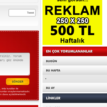
Tweet
imla kuralları ile
yorumlar onaylanmamaktadır.
n dava açılabilmektedir.