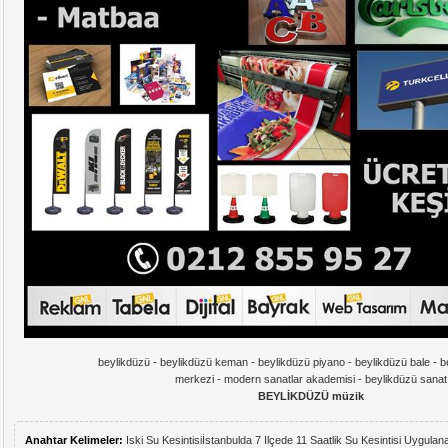
beylikdüzü - beylikdüzü keman - beylikdüzü piyano - beylikdüzü bale - 
merkezi - modern sanatlar akademisi - beylikdüzü sanat
BEYLİKDÜZÜ müzik
Anahtar Kelimeler:
Iski Su Kesintisi
İstanbulda 7 Ilçede 11 Saatlik Su Kesintisi Uygula