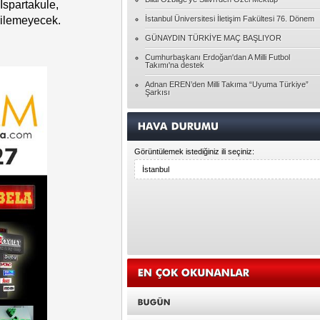
Ispartakule,
Özgenur GEYVE
Pembe gözlüklerinizin dışında bir dünya
rilemeyecek.
İstanbul Üniversitesi İletişim Fakültesi 76. Dönem
GÜNAYDIN TÜRKİYE MAÇ BAŞLIYOR
Tolga YAVUZ
Cumhurbaşkanı Erdoğan'dan A Milli Futbol
Takımı'na destek
Ghepetto'nun kütüğü Pinokyo
Adnan EREN’den Milli Takıma “Uyuma Türkiye”
Şarkısı
Ayşegül ATALAY
HAYATIN RACONU
Görüntülemek istediğiniz ili seçiniz:
Pınar BAYÇINAR
Unutulanlar üzerine...
Seda DEMİR
Bireyin Kendini Geliştirmesi
Hasan KARAGÖZ
Allah'ın Laneti
Yasin ATAR
DENGESİZLİK ÇAĞI DESEM