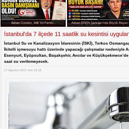
Cem Küçük Soruşturmasında Yeni İddialar
Başkan Erdoğan Anıtkabir'de
Adnan Gündüz, Milli Yol Partisi...
Adnan EREN Şarkıları'nda Büyük Başarı
20:07 -
Adnan Gündüz, Milli Yol Partisi Basın Dan
İstanbul'da 7 ilçede 11 saatlik su kesintisi uygul
İstanbul Su ve Kanalizasyon İdaresinin (İSKİ), Terkos Osmangazi
İkitelli içmesuyu hattı üzerinde yapacağı çalışmalar nedeniyle 
Esenyurt, Eyüpsultan, Başakşehir, Avcılar ve Küçükçekmece’de 
saat su verilemeyecek.
17 Ağustos 2021 Salı 18:16