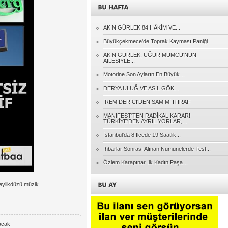
Adnan EREN
AKIN GÜRLEK 84 HÂKİM VE...
CİMER'e Giden Her İhbar Ciddiyetle
Değerlendirilmeli
Büyükçekmece'de Toprak Kayması Paniği
AKIN GÜRLEK, UĞUR MUMCU'NUN
AİLESİYLE...
Naci KONYAR
Gidenlerin Ardından
Motorine Son Ayların En Büyük...
DERYA ULUĞ VE ASİL GÖK...
Müslüm SÖYLER
İREM DERİCİ'DEN SAMİMİ İTİRAF
Cumhuriyet....
MANIFEST'TEN RADİKAL KARAR!
TÜRKİYE'DEN AYRILIYORLAR,...
Özcan PEHLİVANOĞLU
İstanbul'da 8 İlçede 19 Saatlik...
KENDİ BİNDİĞİ DALI KESMEK!..
İhbarlar Sonrası Alınan Numunelerde Test...
Özlem Karapınar İlk Kadın Paşa...
beylikdüzü müzik
nacak