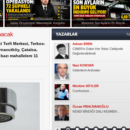
Müslüm SÖYLER
Cumhuriyet....
Sahte Ekspertizle Vatandaşlık Vurgunu
Motorine Son Ayların En Büyük...
Özcan PEHLİVANOĞLU
ışmanlığı Görevine Atandı
KENDİ BİNDİĞİ DALI KESMEK!..
anacak
T
 Terfi Merkezi, Terkos-
Okşan Yücel
Ruh Eşinden
Arnavutköy, Çatalca,
bazı mahallelere 11
Semra KAYGUN
Gönlüm
Gündoğdu YILDIRIM
HER ÇOCUK ÖZELDİR!
Kasım KOÇAK
YARIM ELMA
Emlak Dedektifi