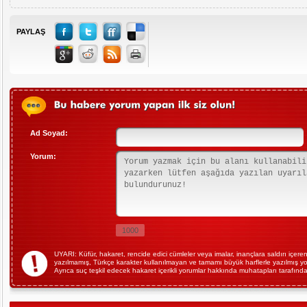
PAYLAŞ
Ad Soyad:
Yorum:
UYARI: Küfür, hakaret, rencide edici cümleler veya imalar, inançlara saldırı içeren, 
yazılmamış, Türkçe karakter kullanılmayan ve tamamı büyük harflerle yazılmış 
Ayrıca suç teşkil edecek hakaret içerikli yorumlar hakkında muhatapları tarafında