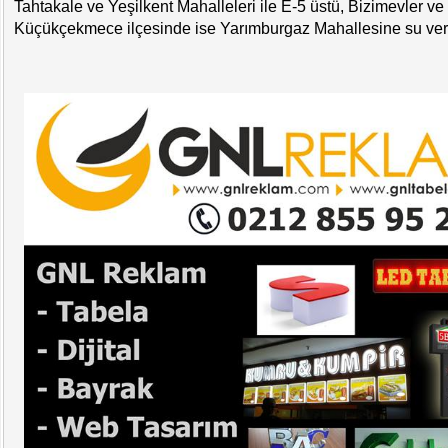
Tahtakale ve Yeşilkent Mahalleleri ile E-5 üstü, Bizimevler ve 
Küçükçekmece ilçesinde ise Yarımburgaz Mahallesine su ve