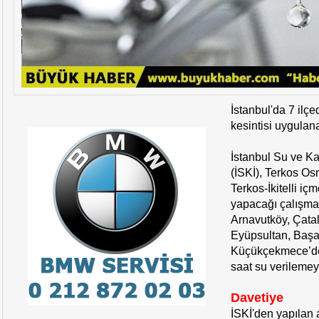
İstanbul'da 7 ilçe
kesintisi uygulan
İstanbul Su ve Ka
(İSKİ), Terkos Os
Terkos-İkitelli iç
yapacağı çalışma
Arnavutköy, Çatal
Eyüpsultan, Başak
Küçükçekmece’de
saat su verileme
Davetiye
İSKİ'den yapılan