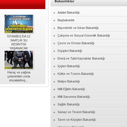
Adalet Bakanlığı
Başbakanlık
Bayındırlık ve İskan Bakanlığı
Çalışma ve Sosyal Güvenlik Bakanlığı
İSTANBUL’DA 12
SAATLİK SU
Çevre ve Orman Bakanlığı
KESİNTİSİ
YAŞANACAK
Dışişleri Bakanlığı
Enerji ve Tabii Kaynaklar Bakanlığı
İçişleri Bakanlığı
Haraç ve yağma
Kültür ve Turizm Bakanlığı
çetesinden zorla
imzalatılmış...
Maliye Bakanlığı
Milli Eğitim Bakanlığı
Milli Savunma Bakanlığı
Sağlık Bakanlığı
Sanayi ve Ticaret Bakanlığı
Tarım ve Köyişleri Bakanlığı