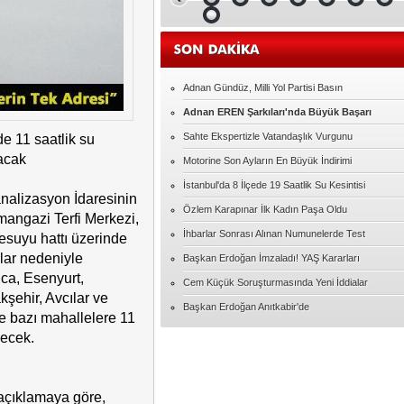
Malatya Satılık Daire Fiyatları ve İlanları
Elif ERDEM
Ampute Futbol'da İlginç detay
Adnan Gündüz, Milli Yol Partisi Basın
Adnan EREN Şarkıları'nda Büyük Başarı
Serap UZER
15 Temmuzdan kalanlar
Sahte Ekspertizle Vatandaşlık Vurgunu
de 11 saatlik su
acak
Motorine Son Ayların En Büyük İndirimi
İhsan ÜNLÜ
İstanbul'da 8 İlçede 19 Saatlik Su Kesintisi
MUTLU YILLAR ÖĞRETMENİM
nalizasyon İdaresinin
Özlem Karapınar İlk Kadın Paşa Oldu
mangazi Terfi Merkezi,
İhbarlar Sonrası Alınan Numunelerde Test
mesuyu hattı üzerinde
Hacıbekir Özarslan
FULBOL ASLA SADECE FUTBOL
lar nedeniyle
Başkan Erdoğan İmzaladı! YAŞ Kararları
DEGILDIR
ca, Esenyurt,
Cem Küçük Soruşturmasında Yeni İddialar
şehir, Avcılar ve
Serkan TOKA
Başkan Erdoğan Anıtkabir'de
 bazı mahallelere 11
AŞK
yecek.
Davut BÜLBÜL
"Kol kırılır yen içinde kalır."
 açıklamaya göre,