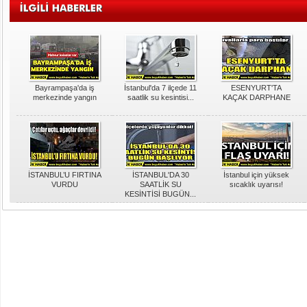
Bayrampaşa'da iş
İstanbul'da 7 ilçede 11
ESENYURT'TA
merkezinde yangın
saatlik su kesintisi...
KAÇAK DARPHANE
İSTANBUL’U FIRTINA
İSTANBUL'DA 30
İstanbul için yüksek
VURDU
SAATLİK SU
sıcaklık uyarısı!
KESİNTİSİ BUGÜN...