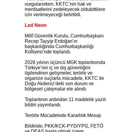
vurgulanırken, KKTC’nin hak ve
menfaatlerini zedeleyecek oldubittilere
izin verilmeyeceği belirtildi.
Led Neon
Millî Güvenlik Kurulu, Cumhurbaşkanı
Recep Tayyip Erdoğan’ın
başkanlığında Cumhurbaşkanlığı
Külliyesi’nde toplandı.
2026 yılının üçüncü MGK toplantısında
Türkiye’nin iç ve dış güvenliğini
ilgilendiren gelişmeler, terörle ve
organize suçlarla mücadele, KKTC ile
Doğu Akdeniz’deki son durum ve
bölgesel çatışmalar ele alındı.
Toplantının ardından 11 maddelik yazılı
bildiri yayımlandı.
Terörle Mücadelede Kararlılık Mesajı
Bildiride; PKK/KCK-PYD/YPG, FETÖ
ve DEAŞ başta olmak üzere