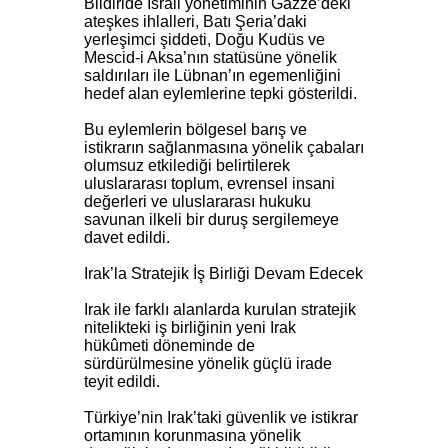
Bildiride İsrail yönetiminin Gazze’deki
ateşkes ihlalleri, Batı Şeria’daki
yerleşimci şiddeti, Doğu Kudüs ve
Mescid-i Aksa’nın statüsüne yönelik
saldırıları ile Lübnan’ın egemenliğini
hedef alan eylemlerine tepki gösterildi.
Bu eylemlerin bölgesel barış ve
istikrarın sağlanmasına yönelik çabaları
olumsuz etkilediği belirtilerek
uluslararası toplum, evrensel insani
değerleri ve uluslararası hukuku
savunan ilkeli bir duruş sergilemeye
davet edildi.
Irak’la Stratejik İş Birliği Devam Edecek
Irak ile farklı alanlarda kurulan stratejik
nitelikteki iş birliğinin yeni Irak
hükûmeti döneminde de
sürdürülmesine yönelik güçlü irade
teyit edildi.
Türkiye’nin Irak’taki güvenlik ve istikrar
ortamının korunmasına yönelik