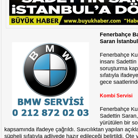
Fenerbahçe Ba
Saran İstanbul
Fenerbahçe Kul
insanı Sadettin
soruşturma kap
sıfatıyla ifadey
gece saatlerinde
Kombi Servisi
Fenerbahçe Ku
Sadettin Saran,
yürütülen bir s
kapsamında ifadeye çağrıldı. Savcılıktan yapılan açık
şüpheli sıfatıyla adliyede hazır edileceği belirtildi. Öt