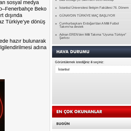
ndan sosyal medya
Özgenur GEYVE
Pembe gözlüklerinizin dışında bir dünya
ano–Fenerbahçe Beko
İstanbul Üniversitesi İletişim Fakültesi 76. Dönem
rt dışında
GÜNAYDIN TÜRKİYE MAÇ BAŞLIYOR
maz Türkiye’ye dönüş
Tolga YAVUZ
Cumhurbaşkanı Erdoğan'dan A Milli Futbol
Takımı'na destek
Ghepetto'nun kütüğü Pinokyo
Adnan EREN’den Milli Takıma “Uyuma Türkiye”
Şarkısı
yede hazır bulunarak
Ayşegül ATALAY
gilendirilmesi adına
HAYATIN RACONU
Görüntülemek istediğiniz ili seçiniz:
Pınar BAYÇINAR
Unutulanlar üzerine...
Seda DEMİR
Bireyin Kendini Geliştirmesi
Hasan KARAGÖZ
Allah'ın Laneti
Yasin ATAR
DENGESİZLİK ÇAĞI DESEM