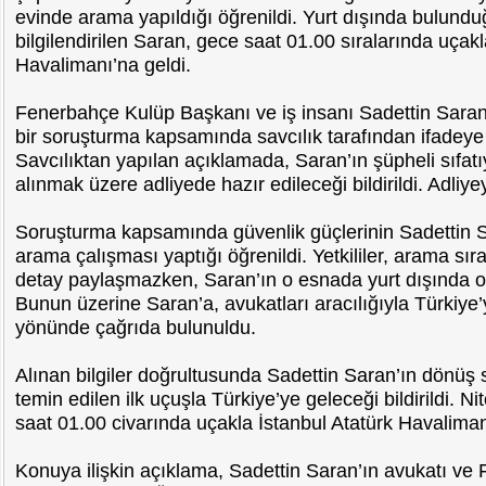
evinde arama yapıldığı öğrenildi. Yurt dışında bulundu
bilgilendirilen Saran, gece saat 01.00 sıralarında uçakl
Havalimanı’na geldi.
Fenerbahçe Kulüp Başkanı ve iş insanı Sadettin Sara
bir soruşturma kapsamında savcılık tarafından ifadeye 
Savcılıktan yapılan açıklamada, Saran’ın şüpheli sıfatı
alınmak üzere adliyede hazır edileceği bildirildi. Adliye
Soruşturma kapsamında güvenlik güçlerinin Sadettin S
arama çalışması yaptığı öğrenildi. Yetkililer, arama sır
detay paylaşmazken, Saran’ın o esnada yurt dışında old
Bunun üzerine Saran’a, avukatları aracılığıyla Türkiy
yönünde çağrıda bulunuldu.
Alınan bilgiler doğrultusunda Sadettin Saran’ın dönüş s
temin edilen ilk uçuşla Türkiye’ye geleceği bildirildi. 
saat 01.00 civarında uçakla İstanbul Atatürk Havalimanı
Konuya ilişkin açıklama, Sadettin Saran’ın avukatı v