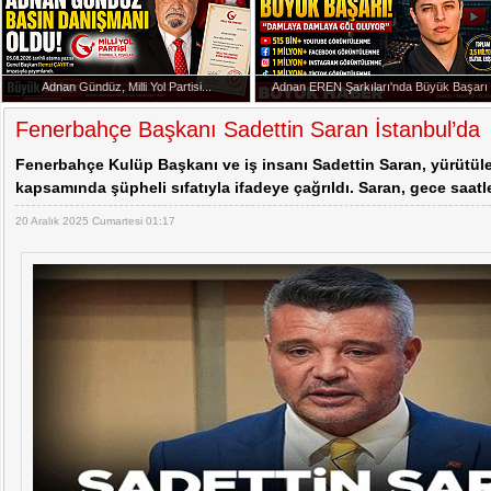
Cem Küçük Soruşturmasında Yeni İddialar
Başkan Erdoğan Anıtkabir'de
Adnan Gündüz, Milli Yol Partisi...
Adnan EREN Şarkıları'nda Büyük Başarı
20:07 -
Adnan Gündüz, Milli Yol Partisi Basın Dan
Fenerbahçe Başkanı Sadettin Saran İstanbul’da
Fenerbahçe Kulüp Başkanı ve iş insanı Sadettin Saran, yürütül
kapsamında şüpheli sıfatıyla ifadeye çağrıldı. Saran, gece saatle
20 Aralık 2025 Cumartesi 01:17