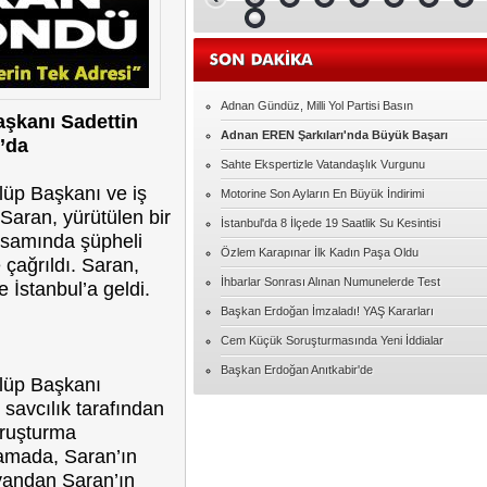
Malatya Satılık Daire Fiyatları ve İlanları
Elif ERDEM
Ampute Futbol'da İlginç detay
Adnan Gündüz, Milli Yol Partisi Basın
şkanı Sadettin
Adnan EREN Şarkıları'nda Büyük Başarı
Serap UZER
’da
15 Temmuzdan kalanlar
Sahte Ekspertizle Vatandaşlık Vurgunu
üp Başkanı ve iş
Motorine Son Ayların En Büyük İndirimi
 Saran, yürütülen bir
İhsan ÜNLÜ
İstanbul'da 8 İlçede 19 Saatlik Su Kesintisi
MUTLU YILLAR ÖĞRETMENİM
samında şüpheli
Özlem Karapınar İlk Kadın Paşa Oldu
e çağrıldı. Saran,
İhbarlar Sonrası Alınan Numunelerde Test
 İstanbul’a geldi.
Hacıbekir Özarslan
FULBOL ASLA SADECE FUTBOL
Başkan Erdoğan İmzaladı! YAŞ Kararları
DEGILDIR
Cem Küçük Soruşturmasında Yeni İddialar
Serkan TOKA
Başkan Erdoğan Anıtkabir'de
lüp Başkanı
AŞK
 savcılık tarafından
oruşturma
Davut BÜLBÜL
lamada, Saran’ın
"Kol kırılır yen içinde kalır."
e yandan Saran’ın