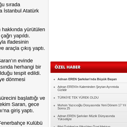
ğu sırada
Sadullah KAVAK
a İstanbul Atatürk
Eğitim
Oğuz GÜMÜŞ
n hakkında yürütülen
MUHACİR
çağrı yapıldı.
yla ifadesinin
ye araçla çıkış yaptı.
Murat AKILLI
MERHABA
aran’ın evinde
asında herhangi bir
Şennur ROTA
uğu tespit edildi.
Seksin Kumaşı
e’ye dönmesi
Adnan EREN Şarkıları'nda Büyük Başarı
Adnan EREN'in Kaleminden Şeytan Ayrıntıda
Abdulkadir YILMAZ
Gizlidir
HER KONUYU ŞİDDETLE ÇÖZMEYE
ürecini başlattığı ve
TÜRKİYE TEK YÜREK OLDU
ÇALIŞIYORUZ.
Nitekim Saran, gece
Muhsin Yazıcıoğlu Dosyasında Yeni Dönem 17 Yıl
Kadir Kutlu
Sonra 25
’na giriş yaptı.
Çok mu zor?
Adnan EREN Şarkıları Müzik Dünyasında
Yükselişte
e Fenerbahçe Kulübü
Bilal Özbilge’ye Silivri’den Özel Mektup