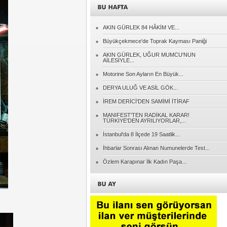
Adnan EREN
AKIN GÜRLEK 84 HÂKİM VE...
CİMER'e Giden Her İhbar Ciddiyetle
Değerlendirilmeli
Büyükçekmece'de Toprak Kayması Paniği
AKIN GÜRLEK, UĞUR MUMCU'NUN
AİLESİYLE...
Naci KONYAR
Gidenlerin Ardından
Motorine Son Ayların En Büyük...
DERYA ULUĞ VE ASİL GÖK...
Müslüm SÖYLER
İREM DERİCİ'DEN SAMİMİ İTİRAF
Cumhuriyet....
MANIFEST'TEN RADİKAL KARAR!
TÜRKİYE'DEN AYRILIYORLAR,...
Özcan PEHLİVANOĞLU
İstanbul'da 8 İlçede 19 Saatlik...
KENDİ BİNDİĞİ DALI KESMEK!..
İhbarlar Sonrası Alınan Numunelerde Test...
Özlem Karapınar İlk Kadın Paşa...