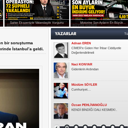
Müslüm SÖYLER
Cumhuriyet....
Sahte Ekspertizle Vatandaşlık Vurgunu
Motorine Son Ayların En Büyük...
Özcan PEHLİVANOĞLU
ışmanlığı Görevine Atandı
KENDİ BİNDİĞİ DALI KESMEK!..
T
en bir soruşturma
Okşan Yücel
Ruh Eşinden
rinde İstanbul’a geldi.
Semra KAYGUN
Gönlüm
Gündoğdu YILDIRIM
HER ÇOCUK ÖZELDİR!
Kasım KOÇAK
YARIM ELMA
Emlak Dedektifi