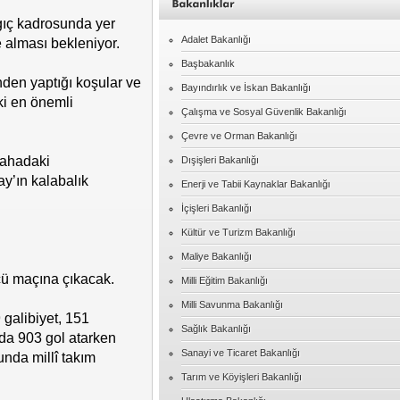
ngıç kadrosunda yer
Adalet Bakanlığı
 alması bekleniyor.
Başbakanlık
nden yaptığı koşular ve
Bayındırlık ve İskan Bakanlığı
ki en önemli
Çalışma ve Sosyal Güvenlik Bakanlığı
Çevre ve Orman Bakanlığı
sahadaki
Dışişleri Bakanlığı
ay’ın kalabalık
Enerji ve Tabii Kaynaklar Bakanlığı
İçişleri Bakanlığı
Kültür ve Turizm Bakanlığı
Maliye Bakanlığı
cü maçına çıkacak.
Milli Eğitim Bakanlığı
Milli Savunma Bakanlığı
 galibiyet, 151
Sağlık Bakanlığı
rda 903 gol atarken
Sanayi ve Ticaret Bakanlığı
nda millî takım
Tarım ve Köyişleri Bakanlığı