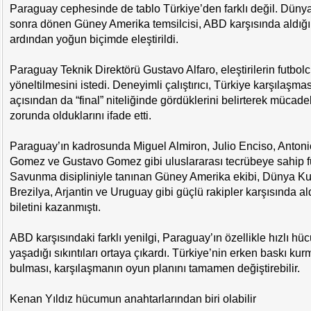
Paraguay cephesinde de tablo Türkiye’den farklı değil. Dünya
sonra dönen Güney Amerika temsilcisi, ABD karşısında aldığı 
ardından yoğun biçimde eleştirildi.
Paraguay Teknik Direktörü Gustavo Alfaro, eleştirilerin futbol
yöneltilmesini istedi. Deneyimli çalıştırıcı, Türkiye karşılaşmas
açısından da “final” niteliğinde gördüklerini belirterek müca
zorunda olduklarını ifade etti.
Paraguay’ın kadrosunda Miguel Almiron, Julio Enciso, Anton
Gomez ve Gustavo Gomez gibi uluslararası tecrübeye sahip fu
Savunma disipliniyle tanınan Güney Amerika ekibi, Dünya K
Brezilya, Arjantin ve Uruguay gibi güçlü rakipler karşısında al
biletini kazanmıştı.
ABD karşısındaki farklı yenilgi, Paraguay’ın özellikle hızlı hü
yaşadığı sıkıntıları ortaya çıkardı. Türkiye’nin erken baskı kur
bulması, karşılaşmanın oyun planını tamamen değiştirebilir.
Kenan Yıldız hücumun anahtarlarından biri olabilir