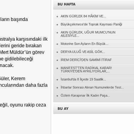
Adnan EREN
AKIN GÜRLEK 84 HÂKİM VE...
ların başında
CİMER'e Giden Her İhbar Ciddiyetle
Değerlendirilmeli
Büyükçekmece'de Toprak Kayması Paniği
AKIN GÜRLEK, UĞUR MUMCU'NUN
AİLESİYLE...
Naci KONYAR
stralya karşısındaki ilk
Gidenlerin Ardından
Motorine Son Ayların En Büyük...
lerini geride bırakan
 Mert Müldür’ün görev
DERYA ULUĞ VE ASİL GÖK...
Müslüm SÖYLER
e gidilebileceği
İREM DERİCİ'DEN SAMİMİ İTİRAF
Cumhuriyet....
anacak.
MANIFEST'TEN RADİKAL KARAR!
TÜRKİYE'DEN AYRILIYORLAR,...
Güler, Kerem
Özcan PEHLİVANOĞLU
İstanbul'da 8 İlçede 19 Saatlik...
KENDİ BİNDİĞİ DALI KESMEK!..
ncularından daha fazla
İhbarlar Sonrası Alınan Numunelerde Test...
Özlem Karapınar İlk Kadın Paşa...
eğil, oyunu rakip ceza