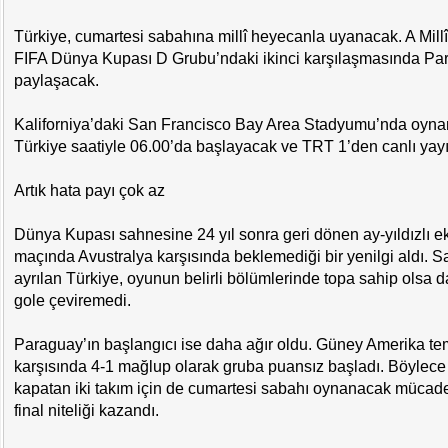
Türkiye, cumartesi sabahına millî heyecanla uyanacak. A Mill
FIFA Dünya Kupası D Grubu’ndaki ikinci karşılaşmasında Para
paylaşacak.
Kaliforniya’daki San Francisco Bay Area Stadyumu’nda oyn
Türkiye saatiyle 06.00’da başlayacak ve TRT 1’den canlı ya
Artık hata payı çok az
Dünya Kupası sahnesine 24 yıl sonra geri dönen ay-yıldızlı eki
maçında Avustralya karşısında beklemediği bir yenilgi aldı.
ayrılan Türkiye, oyunun belirli bölümlerinde topa sahip olsa da
gole çeviremedi.
Paraguay’ın başlangıcı ise daha ağır oldu. Güney Amerika tem
karşısında 4-1 mağlup olarak gruba puansız başladı. Böylece i
kapatan iki takım için de cumartesi sabahı oynanacak mücade
final niteliği kazandı.