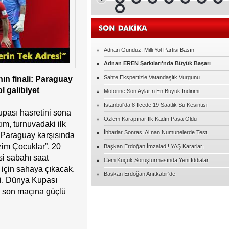
Malatya Satılık Daire Fiyatları ve İlanları
Elif ERDEM
Ampute Futbol'da İlginç detay
Adnan Gündüz, Milli Yol Partisi Basın
Adnan EREN Şarkıları'nda Büyük Başarı
Serap UZER
15 Temmuzdan kalanlar
Sahte Ekspertizle Vatandaşlık Vurgunu
ahın finali: Paraguay
l galibiyet
Motorine Son Ayların En Büyük İndirimi
İhsan ÜNLÜ
İstanbul'da 8 İlçede 19 Saatlik Su Kesintisi
MUTLU YILLAR ÖĞRETMENİM
upası hasretini sona
Özlem Karapınar İlk Kadın Paşa Oldu
kım, turnuvadaki ilk
İhbarlar Sonrası Alınan Numunelerde Test
ni Paraguay karşısında
Hacıbekir Özarslan
FULBOL ASLA SADECE FUTBOL
izim Çocuklar”, 20
Başkan Erdoğan İmzaladı! YAŞ Kararları
DEGILDIR
i sabahı saat
Cem Küçük Soruşturmasında Yeni İddialar
 için sahaya çıkacak.
Serkan TOKA
Başkan Erdoğan Anıtkabir'de
fi, Dünya Kupası
AŞK
n son maçına güçlü
Davut BÜLBÜL
"Kol kırılır yen içinde kalır."