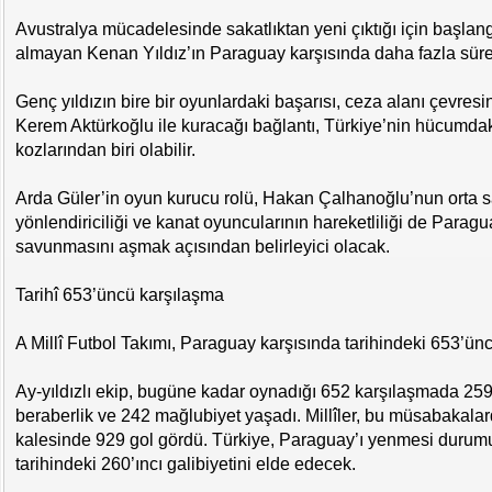
Avustralya mücadelesinde sakatlıktan yeni çıktığı için başla
almayan Kenan Yıldız’ın Paraguay karşısında daha fazla süre
Genç yıldızın bire bir oyunlardaki başarısı, ceza alanı çevresi
Kerem Aktürkoğlu ile kuracağı bağlantı, Türkiye’nin hücumda
kozlarından biri olabilir.
Arda Güler’in oyun kurucu rolü, Hakan Çalhanoğlu’nun orta 
yönlendiriciliği ve kanat oyuncularının hareketliliği de Paragu
savunmasını aşmak açısından belirleyici olacak.
Tarihî 653’üncü karşılaşma
A Millî Futbol Takımı, Paraguay karşısında tarihindeki 653’ün
Ay-yıldızlı ekip, bugüne kadar oynadığı 652 karşılaşmada 259
beraberlik ve 242 mağlubiyet yaşadı. Millîler, bu müsabakala
kalesinde 929 gol gördü. Türkiye, Paraguay’ı yenmesi durumu
tarihindeki 260’ıncı galibiyetini elde edecek.