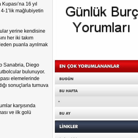
 Kupası’na 16 yıl
4-1’lik mağlubiyetin
cular yerine kendisine
ını her iki takım
deleden puanla ayrılmak
io Sanabria, Diego
tbolcular bulunuyor.
upası elemelerinde
dığı sonuçlarla turnuva
cumlar karşısında
ması ve ilk golü