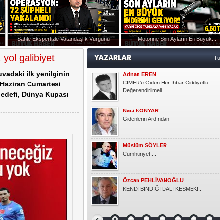
Müslüm SÖYLER
Cumhuriyet....
Sahte Ekspertizle Vatandaşlık Vurgunu
Motorine Son Ayların En Büyük...
Özcan PEHLİVANOĞLU
ışmanlığı Görevine Atandı
KENDİ BİNDİĞİ DALI KESMEK!..
 yol galibiyet
T
uvadaki ilk yenilginin
Okşan Yücel
Ruh Eşinden
0 Haziran Cumartesi
hedefi, Dünya Kupası
Semra KAYGUN
Gönlüm
Gündoğdu YILDIRIM
HER ÇOCUK ÖZELDİR!
Kasım KOÇAK
YARIM ELMA
Emlak Dedektifi