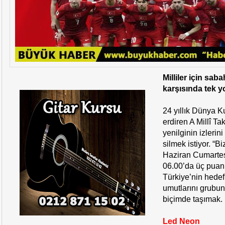
Milliler için sab
karşısında tek yo
24 yıllık Dünya K
erdiren A Millî Ta
yenilginin izleri
silmek istiyor. “B
Haziran Cumartes
06.00’da üç puan
Türkiye’nin hede
umutlarını grubu
biçimde taşımak.
Led Neon