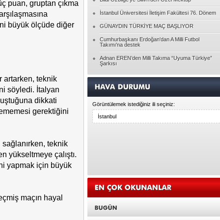
üç puan, gruptan çıkma
Özgenur GEYVE
Pembe gözlüklerinizin dışında bir dünya
karşılaşmasına
İstanbul Üniversitesi İletişim Fakültesi 76. Dönem
ini büyük ölçüde diğer
GÜNAYDIN TÜRKİYE MAÇ BAŞLIYOR
Tolga YAVUZ
Cumhurbaşkanı Erdoğan'dan A Milli Futbol
Takımı'na destek
Ghepetto'nun kütüğü Pinokyo
Adnan EREN’den Milli Takıma “Uyuma Türkiye”
Şarkısı
Ayşegül ATALAY
r artarken, teknik
HAYATIN RACONU
i söyledi. İtalyan
luştuğuna dikkati
Görüntülemek istediğiniz ili seçiniz:
Pınar BAYÇINAR
lememesi gerektiğini
Unutulanlar üzerine...
Seda DEMİR
i sağlanırken, teknik
Bireyin Kendini Geliştirmesi
 yükseltmeye çalıştı.
ini yapmak için büyük
Hasan KARAGÖZ
Allah'ın Laneti
geçmiş maçın hayal
Yasin ATAR
DENGESİZLİK ÇAĞI DESEM