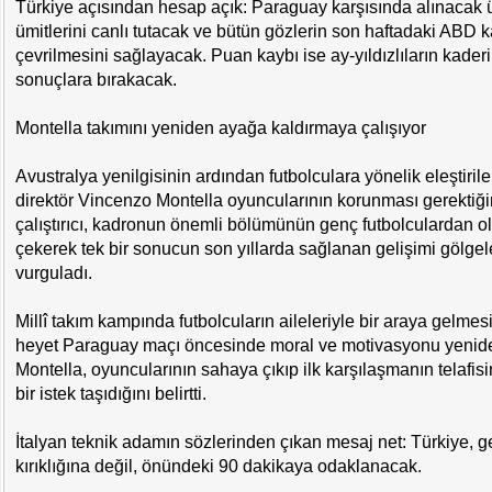
Türkiye açısından hesap açık: Paraguay karşısında alınacak 
ümitlerini canlı tutacak ve bütün gözlerin son haftadaki ABD 
çevrilmesini sağlayacak. Puan kaybı ise ay-yıldızlıların kader
sonuçlara bırakacak.
Montella takımını yeniden ayağa kaldırmaya çalışıyor
Avustralya yenilgisinin ardından futbolculara yönelik eleştirile
direktör Vincenzo Montella oyuncularının korunması gerektiğin
çalıştırıcı, kadronun önemli bölümünün genç futbolculardan o
çekerek tek bir sonucun son yıllarda sağlanan gelişimi gölge
vurguladı.
Millî takım kampında futbolcuların aileleriyle bir araya gelmes
heyet Paraguay maçı öncesinde moral ve motivasyonu yeniden
Montella, oyuncularının sahaya çıkıp ilk karşılaşmanın telafis
bir istek taşıdığını belirtti.
İtalyan teknik adamın sözlerinden çıkan mesaj net: Türkiye, 
kırıklığına değil, önündeki 90 dakikaya odaklanacak.