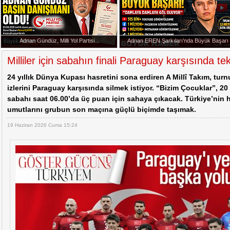
Cem Küçük Soruşturmasında Yeni İddialar
Başkan Erdoğan Anıtkabir'de
Adnan Gündüz, Milli Yol Partisi...
Adnan EREN Şarkıları'nda Büyük Başarı
20:07 -
Adnan Gündüz, Milli Yol Partisi Basın Dan
Milliler için sabahın finali Paraguay karşısında tek
24 yıllık Dünya Kupası hasretini sona erdiren A Millî Takım, turn
izlerini Paraguay karşısında silmek istiyor. “Bizim Çocuklar”, 2
sabahı saat 06.00’da üç puan için sahaya çıkacak. Türkiye’nin 
umutlarını grubun son maçına güçlü biçimde taşımak.
19 Haziran 2026 Cuma 15:24