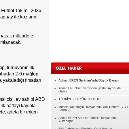
Sadullah KAVAK
î Futbol Takımı, 2026
Eğitim
guay ile kozlarını
Oğuz GÜMÜŞ
MUHACİR
anacak mücadele,
yımlanacak.
Murat AKILLI
MERHABA
p, turnuvanın ilk
Şennur ROTA
 Sahadan 2-0 mağlup
Seksin Kumaşı
 yakaladığı fırsatları
Adnan EREN Şarkıları'nda Büyük Başarı
Adnan EREN'in Kaleminden Şeytan Ayrıntıda
Abdulkadir YILMAZ
Gizlidir
HER KONUYU ŞİDDETLE ÇÖZMEYE
silcisi, ev sahibi ABD
TÜRKİYE TEK YÜREK OLDU
ÇALIŞIYORUZ.
lk haftayı kayıpla
Muhsin Yazıcıoğlu Dosyasında Yeni Dönem 17 Yıl
Kadir Kutlu
Sonra 25
le, adeta bir erken
Çok mu zor?
Adnan EREN Şarkıları Müzik Dünyasında
Yükselişte
Bilal Özbilge’ye Silivri’den Özel Mektup