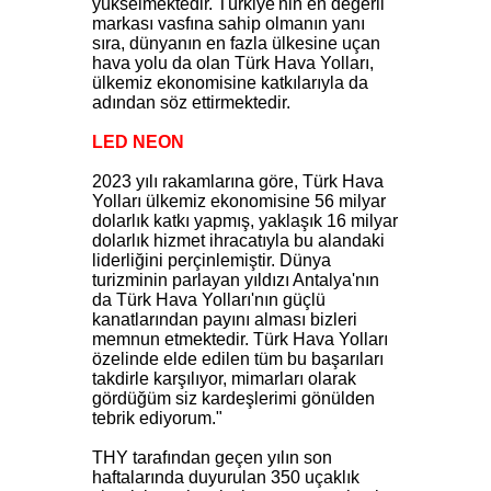
yükselmektedir. Türkiye'nin en değerli
markası vasfına sahip olmanın yanı
sıra, dünyanın en fazla ülkesine uçan
hava yolu da olan Türk Hava Yolları,
ülkemiz ekonomisine katkılarıyla da
adından söz ettirmektedir.
LED NEON
2023 yılı rakamlarına göre, Türk Hava
Yolları ülkemiz ekonomisine 56 milyar
dolarlık katkı yapmış, yaklaşık 16 milyar
dolarlık hizmet ihracatıyla bu alandaki
liderliğini perçinlemiştir. Dünya
turizminin parlayan yıldızı Antalya'nın
da Türk Hava Yolları'nın güçlü
kanatlarından payını alması bizleri
memnun etmektedir. Türk Hava Yolları
özelinde elde edilen tüm bu başarıları
takdirle karşılıyor, mimarları olarak
gördüğüm siz kardeşlerimi gönülden
tebrik ediyorum."
THY tarafından geçen yılın son
haftalarında duyurulan 350 uçaklık