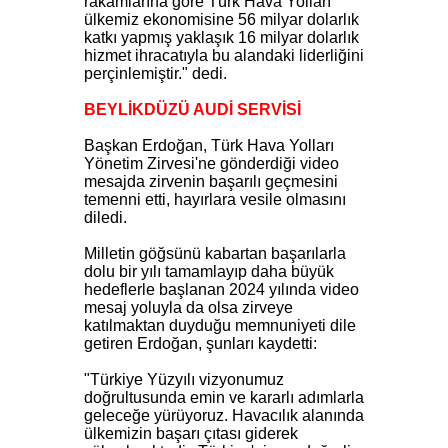
rakamlarına göre Türk Hava Yolları
ülkemiz ekonomisine 56 milyar dolarlık
katkı yapmış yaklaşık 16 milyar dolarlık
hizmet ihracatıyla bu alandaki liderliğini
perçinlemiştir." dedi.
BEYLİKDÜZÜ AUDİ SERVİSİ
Başkan Erdoğan, Türk Hava Yolları
Yönetim Zirvesi'ne gönderdiği video
mesajda zirvenin başarılı geçmesini
temenni etti, hayırlara vesile olmasını
diledi.
Milletin göğsünü kabartan başarılarla
dolu bir yılı tamamlayıp daha büyük
hedeflerle başlanan 2024 yılında video
mesaj yoluyla da olsa zirveye
katılmaktan duyduğu memnuniyeti dile
getiren Erdoğan, şunları kaydetti:
"Türkiye Yüzyılı vizyonumuz
doğrultusunda emin ve kararlı adımlarla
geleceğe yürüyoruz. Havacılık alanında
ülkemizin başarı çıtası giderek