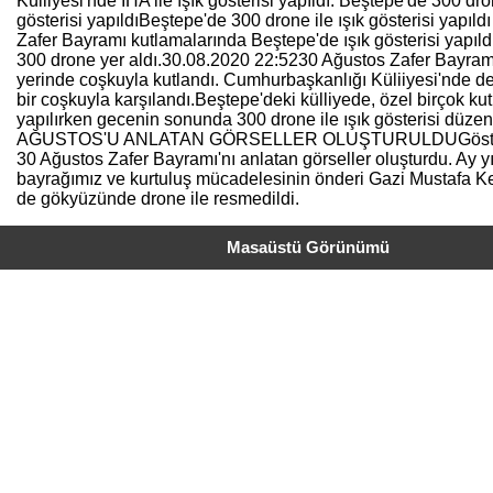
Külliyesi'nde İHA ile ışık gösterisi yapıldı. Beştepe'de 300 dron
gösterisi yapıldıBeştepe'de 300 drone ile ışık gösterisi yapıld
Zafer Bayramı kutlamalarında Beştepe'de ışık gösterisi yapıld
300 drone yer aldı.30.08.2020 22:5230 Ağustos Zafer Bayram
yerinde coşkuyla kutlandı. Cumhurbaşkanlığı Küliiyesi'nde d
bir coşkuyla karşılandı.Beştepe'deki külliyede, özel birçok ku
yapılırken gecenin sonunda 300 drone ile ışık gösterisi düze
AĞUSTOS'U ANLATAN GÖRSELLER OLUŞTURULDUGösterid
30 Ağustos Zafer Bayramı'nı anlatan görseller oluşturdu. Ay yıl
bayrağımız ve kurtuluş mücadelesinin önderi Gazi Mustafa K
de gökyüzünde drone ile resmedildi.
Masaüstü Görünümü