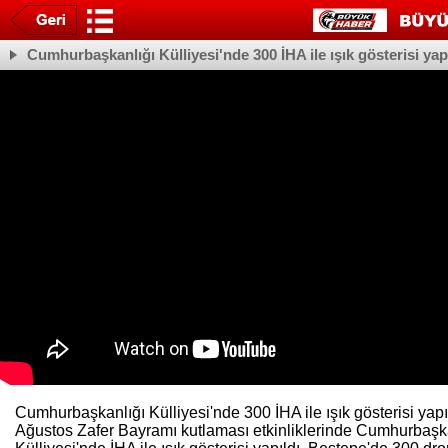
Cumhurbaşkanlığı Külliyesi'nde 300 İHA ile ışık gösterisi yap
Cumhurbaşkanlığı Külliyesi'nde 300 İHA ile ışık gösterisi yapı
Ağustos Zafer Bayramı kutlaması etkinliklerinde Cumhurbaşk