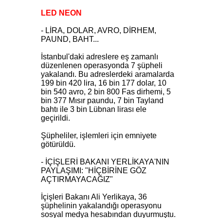
LED NEON
- LİRA, DOLAR, AVRO, DİRHEM,
PAUND, BAHT...
İstanbul'daki adreslere eş zamanlı
düzenlenen operasyonda 7 şüpheli
yakalandı. Bu adreslerdeki aramalarda
199 bin 420 lira, 16 bin 177 dolar, 10
bin 540 avro, 2 bin 800 Fas dirhemi, 5
bin 377 Mısır paundu, 7 bin Tayland
bahtı ile 3 bin Lübnan lirası ele
geçirildi.
Şüpheliler, işlemleri için emniyete
götürüldü.
- İÇİŞLERİ BAKANI YERLİKAYA'NIN
PAYLAŞIMI: "HİÇBİRİNE GÖZ
AÇTIRMAYACAĞIZ"
İçişleri Bakanı Ali Yerlikaya, 36
şüphelinin yakalandığı operasyonu
sosyal medya hesabından duyurmuştu.