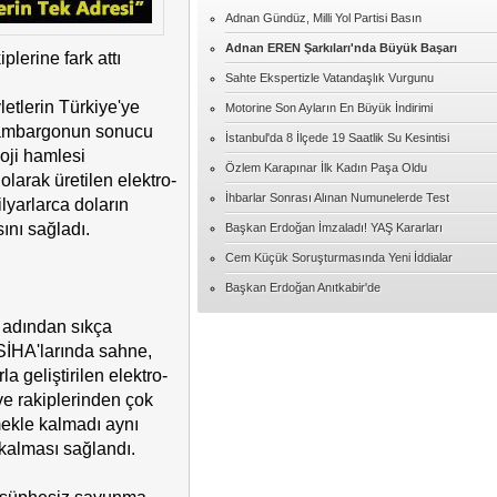
Adnan Gündüz, Milli Yol Partisi Basın
Adnan EREN Şarkıları'nda Büyük Başarı
Serap UZER
plerine fark attı
15 Temmuzdan kalanlar
Sahte Ekspertizle Vatandaşlık Vurgunu
vletlerin Türkiye'ye
Motorine Son Ayların En Büyük İndirimi
 ambargonun sonucu
İhsan ÜNLÜ
İstanbul'da 8 İlçede 19 Saatlik Su Kesintisi
MUTLU YILLAR ÖĞRETMENİM
loji hamlesi
Özlem Karapınar İlk Kadın Paşa Oldu
olarak üretilen elektro-
İhbarlar Sonrası Alınan Numunelerde Test
ilyarlarca doların
Hacıbekir Özarslan
FULBOL ASLA SADECE FUTBOL
ını sağladı.
Başkan Erdoğan İmzaladı! YAŞ Kararları
DEGILDIR
Cem Küçük Soruşturmasında Yeni İddialar
Serkan TOKA
Başkan Erdoğan Anıtkabir'de
AŞK
 adından sıkça
SİHA'larında sahne,
Davut BÜLBÜL
rla geliştirilen elektro-
"Kol kırılır yen içinde kalır."
ve rakiplerinden çok
mekle kalmadı aynı
Sadullah KAVAK
 kalması sağlandı.
Eğitim