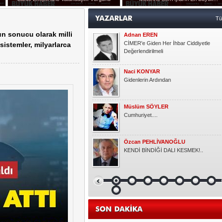
Özcan PEHLİVANOĞLU
ışmanlığı Görevine Atandı
KENDİ BİNDİĞİ DALI KESMEK!..
T
un sonucu olarak milli
Okşan Yücel
Ruh Eşinden
sistemler, milyarlarca
Semra KAYGUN
Gönlüm
Gündoğdu YILDIRIM
HER ÇOCUK ÖZELDİR!
Kasım KOÇAK
YARIM ELMA
Emlak Dedektifi
Malatya Satılık Daire Fiyatları ve İlanları
Elif ERDEM
Ampute Futbol'da İlginç detay