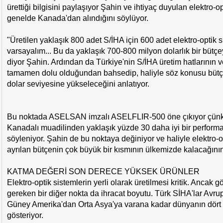
ürettiği bilgisini paylaşıyor Şahin ve ihtiyaç duyulan elektro-op
genelde Kanada'dan alındığını söylüyor.
"Üretilen yaklaşık 800 adet S/İHA için 600 adet elektro-optik s
varsayalım... Bu da yaklaşık 700-800 milyon dolarlık bir bütçe
diyor Şahin. Ardından da Türkiye'nin S/İHA üretim hatlarının ve
tamamen dolu olduğundan bahsedip, haliyle söz konusu bütç
dolar seviyesine yükseleceğini anlatıyor.
Bu noktada ASELSAN imzalı ASELFLIR-500 öne çıkıyor çünkü
Kanadalı muadilinden yaklaşık yüzde 30 daha iyi bir performa
söyleniyor. Şahin de bu noktaya değiniyor ve haliyle elektro-op
ayrılan bütçenin çok büyük bir kısmının ülkemizde kalacağının a
KATMA DEĞERİ SON DERECE YÜKSEK ÜRÜNLER
Elektro-optik sistemlerin yerli olarak üretilmesi kritik. Anca
gereken bir diğer nokta da ihracat boyutu. Türk SİHA'lar Avrup
Güney Amerika'dan Orta Asya'ya varana kadar dünyanın dört 
gösteriyor.