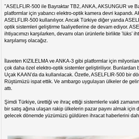
"ASELFLIR-500 ile Bayraktar TB2, ANKA, AKSUNGUR ve Bay
platformlar için yabancı elektro-optik kamera devri kapandı.
ASELFLIR-500 kullanılıyor. Ancak Türkiye diğer yanda ASELF
optik sistemleri geliştirme faaliyetlerine de devam ediyor. AS
ihtiyacımızı karşılarken, devamı olan ürünlerle birlikte 'lüks' ih
karşılamış olacağız.
İlaveten KIZILELMA ve ANKA-3 gibi platformlar için milyonlar
çok daha özel elektro-optik sistemler geliştiriliyor. Bunlardan 
Uçak KAAN'da da kullanılacak. Özetle, ASELFLIR-500 bir dö
Rüştümüzü ispat ettik. Ve ambargo uygulayan ülkeler de geli
attı.
Şimdi Türkiye, ürettiği ve ihraç ettiği sistemlerle vakti zama
bir satış ağına ulaşan rakip ülkelerin pazar payını almak için
gelecek dönemde yüzümüzü güldüren ihracat haberlerini dah