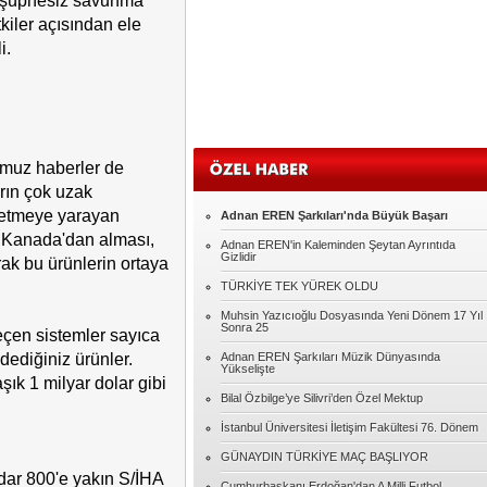
iç şüphesiz savunma
Oğuz GÜMÜŞ
tkiler açısından ele
MUHACİR
i.
Murat AKILLI
MERHABA
ğumuz haberler de
Şennur ROTA
arın çok uzak
Seksin Kumaşı
p etmeye yarayan
Adnan EREN Şarkıları'nda Büyük Başarı
ar Kanada'dan alması,
Adnan EREN'in Kaleminden Şeytan Ayrıntıda
Abdulkadir YILMAZ
Gizlidir
ak bu ürünlerin ortaya
HER KONUYU ŞİDDETLE ÇÖZMEYE
TÜRKİYE TEK YÜREK OLDU
ÇALIŞIYORUZ.
Muhsin Yazıcıoğlu Dosyasında Yeni Dönem 17 Yıl
Kadir Kutlu
Sonra 25
çen sistemler sayıca
Çok mu zor?
dediğiniz ürünler.
Adnan EREN Şarkıları Müzik Dünyasında
Yükselişte
ık 1 milyar dolar gibi
Bilal Özbilge’ye Silivri’den Özel Mektup
Özgenur GEYVE
Pembe gözlüklerinizin dışında bir dünya
İstanbul Üniversitesi İletişim Fakültesi 76. Dönem
GÜNAYDIN TÜRKİYE MAÇ BAŞLIYOR
adar 800'e yakın S/İHA
Tolga YAVUZ
Cumhurbaşkanı Erdoğan'dan A Milli Futbol