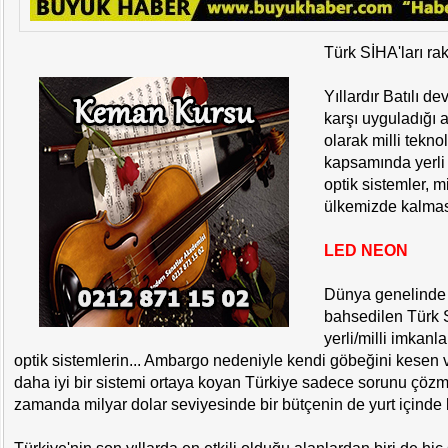
Türk SİHA'ları raki
Yıllardır Batılı de
karşı uyguladığı
olarak milli tekno
kapsamında yerli 
optik sistemler, m
ülkemizde kalmas
LED NEON
Dünya genelinde
bahsedilen Türk 
yerli/milli imkanla
optik sistemlerin... Ambargo nedeniyle kendi göbeğini kesen 
daha iyi bir sistemi ortaya koyan Türkiye sadece sorunu çöz
zamanda milyar dolar seviyesinde bir bütçenin de yurt içinde