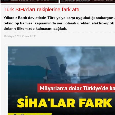
20:07 -
Adnan Gündüz, Milli Yol Partisi Basın Dan
Türk SİHA'ları rakiplerine fark attı
Yıllardır Batılı devletlerin Türkiye'ye karşı uyguladığı ambargon
teknoloji hamlesi kapsamında yerli olarak üretilen elektro-optik 
doların ülkemizde kalmasını sağladı.
10 Mayıs 2024 Cuma 12:41