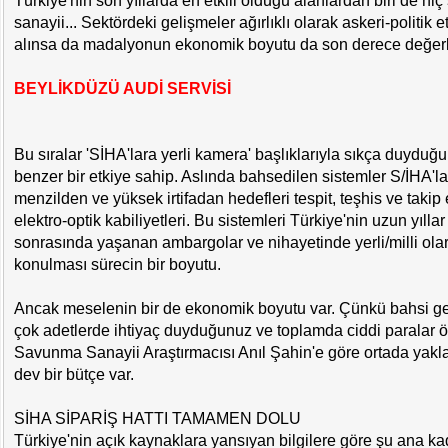
Türkiye'nin son yıllarda en etkili olduğu alanlardan biri de h
sanayii... Sektördeki gelişmeler ağırlıklı olarak askeri-politik e
alınsa da madalyonun ekonomik boyutu da son derece değerl
BEYLİKDÜZÜ AUDİ SERVİSİ
Bu sıralar 'SİHA'lara yerli kamera' başlıklarıyla sıkça duydu
benzer bir etkiye sahip. Aslında bahsedilen sistemler S/İHA'l
menzilden ve yüksek irtifadan hedefleri tespit, teşhis ve taki
elektro-optik kabiliyetleri. Bu sistemleri Türkiye'nin uzun yıll
sonrasında yaşanan ambargolar ve nihayetinde yerli/milli olar
konulması sürecin bir boyutu.
Ancak meselenin bir de ekonomik boyutu var. Çünkü bahsi ge
çok adetlerde ihtiyaç duyduğunuz ve toplamda ciddi paralar ö
Savunma Sanayii Araştırmacısı Anıl Şahin'e göre ortada yaklaş
dev bir bütçe var.
SİHA SİPARİŞ HATTI TAMAMEN DOLU
Türkiye'nin açık kaynaklara yansıyan bilgilere göre şu ana k