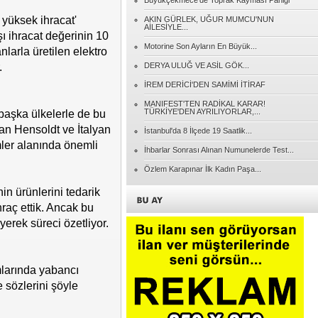
Büyükçekmece'de Toprak Kayması Paniği
 yüksek ihracat'
AKIN GÜRLEK, UĞUR MUMCU'NUN
AİLESİYLE...
Naci KONYAR
ı ihracat değerinin 10
Gidenlerin Ardından
Motorine Son Ayların En Büyük...
larla üretilen elektro
.
DERYA ULUĞ VE ASİL GÖK...
Müslüm SÖYLER
İREM DERİCİ'DEN SAMİMİ İTİRAF
Cumhuriyet....
MANIFEST'TEN RADİKAL KARAR!
TÜRKİYE'DEN AYRILIYORLAR,...
başka ülkelerle de bu
an Hensoldt ve İtalyan
Özcan PEHLİVANOĞLU
İstanbul'da 8 İlçede 19 Saatlik...
KENDİ BİNDİĞİ DALI KESMEK!..
mler alanında önemli
İhbarlar Sonrası Alınan Numunelerde Test...
Özlem Karapınar İlk Kadın Paşa...
in ürünlerini tedarik
hraç ettik. Ancak bu
erek süreci özetliyor.
mlarında yabancı
 sözlerini şöyle