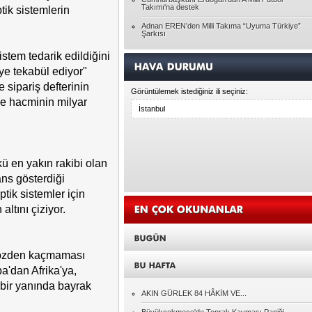
Takımı'na destek
tik sistemlerin
Ghepetto'nun kütüğü Pinokyo
Adnan EREN’den Milli Takıma “Uyuma Türkiye”
Şarkısı
Ayşegül ATALAY
istem tedarik edildiğini
HAYATIN RACONU
ye tekabül ediyor"
 sipariş defterinin
Görüntülemek istediğiniz ili seçiniz:
Pınar BAYÇINAR
e hacminin milyar
Unutulanlar üzerine...
Seda DEMİR
Bireyin Kendini Geliştirmesi
 en yakın rakibi olan
ns gösterdiği
tik sistemler için
Hasan KARAGÖZ
Allah'ın Laneti
ltını çiziyor.
Yasin ATAR
k gözden kaçmaması
DENGESİZLİK ÇAĞI DESEM
a'dan Afrika'ya,
bir yanında bayrak
Adnan EREN
AKIN GÜRLEK 84 HÂKİM VE...
CİMER'e Giden Her İhbar Ciddiyetle
Değerlendirilmeli