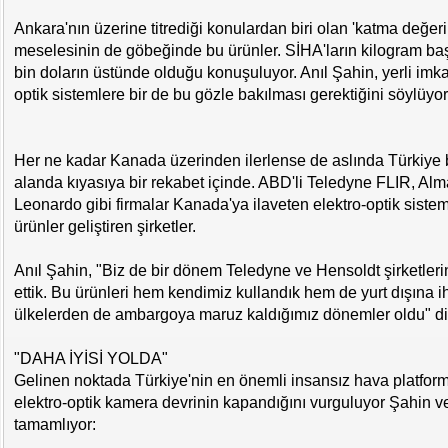
Ankara'nın üzerine titrediği konulardan biri olan 'katma değeri
meselesinin de göbeğinde bu ürünler. SİHA'ların kilogram baş
bin doların üstünde olduğu konuşuluyor. Anıl Şahin, yerli imkan
optik sistemlere bir de bu gözle bakılması gerektiğini söylüyor
Her ne kadar Kanada üzerinden ilerlense de aslında Türkiye 
alanda kıyasıya bir rekabet içinde. ABD'li Teledyne FLIR, Alm
Leonardo gibi firmalar Kanada'ya ilaveten elektro-optik siste
ürünler geliştiren şirketler.
Anıl Şahin, "Biz de bir dönem Teledyne ve Hensoldt şirketlerin
ettik. Bu ürünleri hem kendimiz kullandık hem de yurt dışına i
ülkelerden de ambargoya maruz kaldığımız dönemler oldu" diy
"DAHA İYİSİ YOLDA"
Gelinen noktada Türkiye'nin en önemli insansız hava platfor
elektro-optik kamera devrinin kapandığını vurguluyor Şahin ve
tamamlıyor: