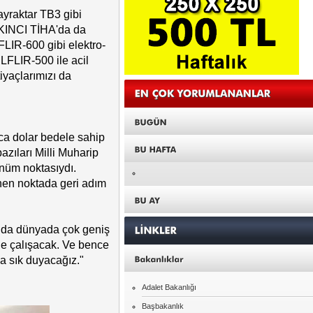
raktar TB3 gibi
 AKINCI TİHA'da da
LIR-600 gibi elektro-
ELFLIR-500 ile acil
tiyaçlarımızı da
ca dolar bedele sahip
bazıları Milli Muharip
nüm noktasıydı.
nen noktada geri adım
nında dünyada çok geniş
 de çalışacak. Ve bence
a sık duyacağız."
Adalet Bakanlığı
Başbakanlık