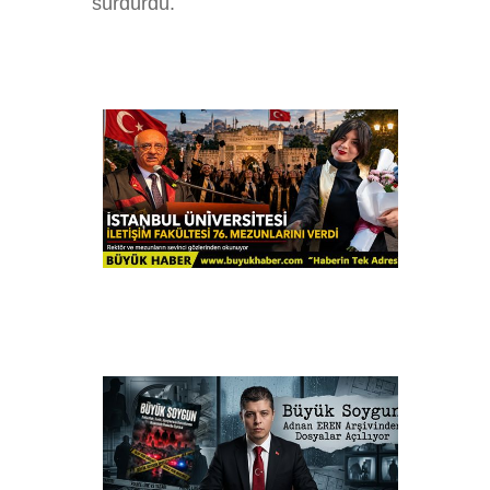
sürdürdü.