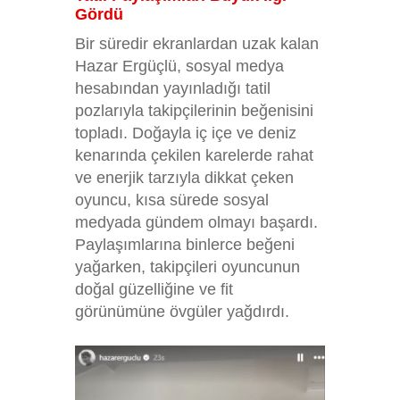
Gördü
Bir süredir ekranlardan uzak kalan
Hazar Ergüçlü, sosyal medya
hesabından yayınladığı tatil
pozlarıyla takipçilerinin beğenisini
topladı. Doğayla iç içe ve deniz
kenarında çekilen karelerde rahat
ve enerjik tarzıyla dikkat çeken
oyuncu, kısa sürede sosyal
medyada gündem olmayı başardı.
Paylaşımlarına binlerce beğeni
yağarken, takipçileri oyuncunun
doğal güzelliğine ve fit
görünümüne övgüler yağdırdı.