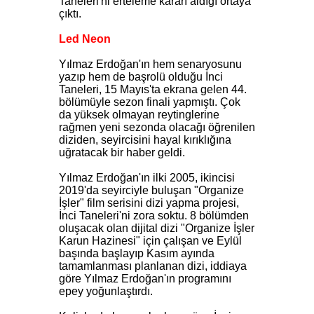
Taneleri'ni erteleme kararı aldığı ortaya
çıktı.
Led Neon
Yılmaz Erdoğan'ın hem senaryosunu
yazıp hem de başrolü olduğu İnci
Taneleri, 15 Mayıs'ta ekrana gelen 44.
bölümüyle sezon finali yapmıştı. Çok
da yüksek olmayan reytinglerine
rağmen yeni sezonda olacağı öğrenilen
diziden, seyircisini hayal kırıklığına
uğratacak bir haber geldi.
Yılmaz Erdoğan'ın ilki 2005, ikincisi
2019'da seyirciyle buluşan "Organize
İşler" film serisini dizi yapma projesi,
İnci Taneleri'ni zora soktu. 8 bölümden
oluşacak olan dijital dizi "Organize İşler
Karun Hazinesi" için çalışan ve Eylül
başında başlayıp Kasım ayında
tamamlanması planlanan dizi, iddiaya
göre Yılmaz Erdoğan'ın programını
epey yoğunlaştırdı.