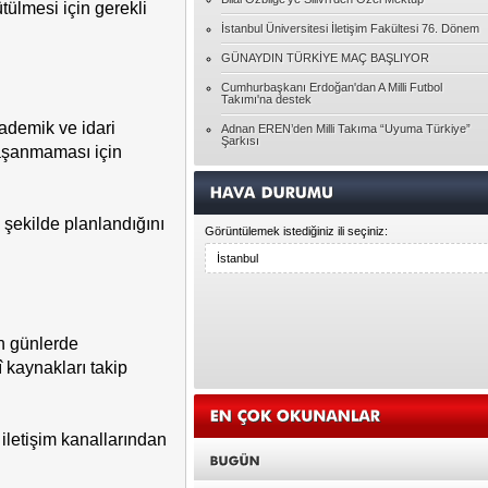
ülmesi için gerekli
İstanbul Üniversitesi İletişim Fakültesi 76. Dönem
GÜNAYDIN TÜRKİYE MAÇ BAŞLIYOR
Cumhurbaşkanı Erdoğan'dan A Milli Futbol
Takımı'na destek
ademik ve idari
Adnan EREN’den Milli Takıma “Uyuma Türkiye”
Şarkısı
yaşanmaması için
k şekilde planlandığını
Görüntülemek istediğiniz ili seçiniz:
en günlerde
î kaynakları takip
iletişim kanallarından