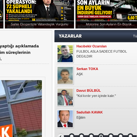
Davut BÜLBÜL
"Kol kırılır yen içinde kalır."
Sahte Ekspertizle Vatandaşlık Vurgunu
Motorine Son Ayların En Büyük...
Sadullah KAVAK
Eğitim
T
n yaptığı açıklamada
Oğuz GÜMÜŞ
MUHACİR
im süreçlerinin
.
Murat AKILLI
MERHABA
Şennur ROTA
Seksin Kumaşı
Abdulkadir YILMAZ
HER KONUYU ŞİDDETLE ÇÖZMEYE
ÇALIŞIYORUZ.
Kadir Kutlu