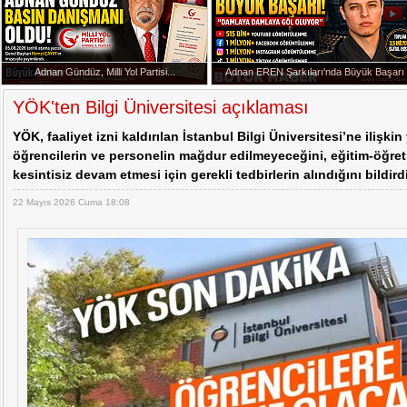
Adnan Gündüz, Milli Yol Partisi...
Adnan EREN Şarkıları'nda Büyük Başarı
YÖK'ten Bilgi Üniversitesi açıklaması
YÖK, faaliyet izni kaldırılan İstanbul Bilgi Üniversitesi’ne ilişki
öğrencilerin ve personelin mağdur edilmeyeceğini, eğitim-öğret
kesintisiz devam etmesi için gerekli tedbirlerin alındığını bildirdi
22 Mayıs 2026 Cuma 18:08