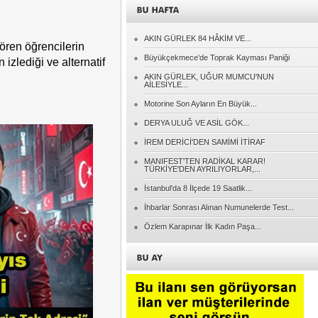
AKIN GÜRLEK 84 HÂKİM VE...
gören öğrencilerin
Büyükçekmece'de Toprak Kayması Paniği
izlediği ve alternatif
AKIN GÜRLEK, UĞUR MUMCU'NUN
AİLESİYLE...
Motorine Son Ayların En Büyük...
DERYA ULUĞ VE ASİL GÖK...
İREM DERİCİ'DEN SAMİMİ İTİRAF
MANIFEST'TEN RADİKAL KARAR!
TÜRKİYE'DEN AYRILIYORLAR,...
İstanbul'da 8 İlçede 19 Saatlik...
İhbarlar Sonrası Alınan Numunelerde Test...
Özlem Karapınar İlk Kadın Paşa...