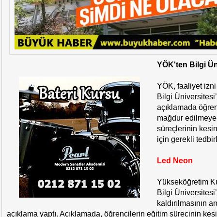
YÖK'ten Bilgi Ün
YÖK, faaliyet izni
Bilgi Üniversitesi’
açıklamada öğren
mağdur edilmeyec
süreçlerinin kesi
için gerekli tedbirl
Led Neon
Yükseköğretim Ku
Bilgi Üniversitesi’
kaldırılmasının 
açıklama yaptı. Açıklamada, öğrencilerin eğitim sürecinin kes