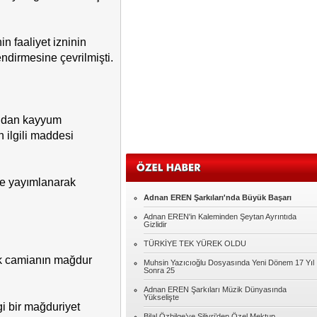
Yasin ATAR
DENGESİZLİK ÇAĞI DESEM
 faaliyet izninin
ndirmesine çevrilmişti.
Adnan EREN
CİMER'e Giden Her İhbar Ciddiyetle
Değerlendirilmeli
fından kayyum
Naci KONYAR
 ilgili maddesi
Gidenlerin Ardından
Müslüm SÖYLER
e yayımlanarak
Cumhuriyet....
Adnan EREN Şarkıları'nda Büyük Başarı
Adnan EREN'in Kaleminden Şeytan Ayrıntıda
Özcan PEHLİVANOĞLU
Gizlidir
KENDİ BİNDİĞİ DALI KESMEK!..
TÜRKİYE TEK YÜREK OLDU
ik camianın mağdur
Muhsin Yazıcıoğlu Dosyasında Yeni Dönem 17 Yıl
Sonra 25
Adnan EREN Şarkıları Müzik Dünyasında
Yükselişte
i bir mağduriyet
Bilal Özbilge’ye Silivri’den Özel Mektup