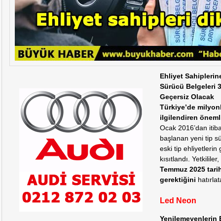
Ehliyet Sahiplerine
Sürücü Belgeleri 
Geçersiz Olacak
Türkiye’de milyon
ilgilendiren önemli
Ocak 2016’dan itib
başlanan yeni tip sü
eski tip ehliyetlerin
kısıtlandı. Yetkililer
Temmuz 2025 tarih
gerektiğini
hatırlat
Led Neon
Yenilemeyenlerin E