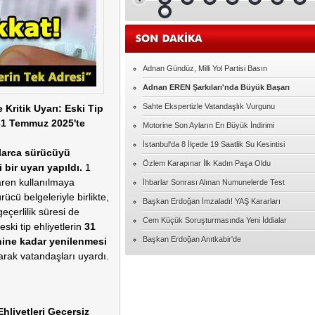
Malatya Satılık Daire Fiyatları ve İlanları
Elif ERDEM
Ampute Futbol'da İlginç detay
Adnan Gündüz, Milli Yol Partisi Basın
Adnan EREN Şarkıları'nda Büyük Başarı
Serap UZER
15 Temmuzdan kalanlar
Sahte Ekspertizle Vatandaşlık Vurgunu
 Kritik Uyarı: Eski Tip
31 Temmuz 2025'te
Motorine Son Ayların En Büyük İndirimi
İhsan ÜNLÜ
İstanbul'da 8 İlçede 19 Saatlik Su Kesintisi
larca sürücüyü
MUTLU YILLAR ÖĞRETMENİM
Özlem Karapınar İlk Kadın Paşa Oldu
 bir uyarı yapıldı.
1
aren kullanılmaya
İhbarlar Sonrası Alınan Numunelerde Test
Hacıbekir Özarslan
rücü belgeleriyle birlikte,
FULBOL ASLA SADECE FUTBOL
Başkan Erdoğan İmzaladı! YAŞ Kararları
DEGILDIR
 geçerlilik süresi de
Cem Küçük Soruşturmasında Yeni İddialar
, eski tip ehliyetlerin
31
Serkan TOKA
Başkan Erdoğan Anıtkabir'de
ine kadar yenilenmesi
AŞK
arak vatandaşları uyardı.
Davut BÜLBÜL
"Kol kırılır yen içinde kalır."
hliyetleri Geçersiz