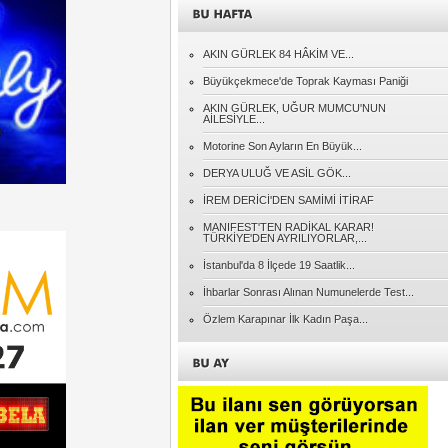
Adnan EREN
AKIN GÜRLEK 84 HÂKİM VE...
CİMER'e Giden Her İhbar Ciddiyetle
Değerlendirilmeli
Büyükçekmece'de Toprak Kayması Paniği
AKIN GÜRLEK, UĞUR MUMCU'NUN
AİLESİYLE...
Naci KONYAR
Gidenlerin Ardından
Motorine Son Ayların En Büyük...
DERYA ULUĞ VE ASİL GÖK...
Müslüm SÖYLER
İREM DERİCİ'DEN SAMİMİ İTİRAF
Cumhuriyet....
MANIFEST'TEN RADİKAL KARAR!
TÜRKİYE'DEN AYRILIYORLAR,...
Özcan PEHLİVANOĞLU
İstanbul'da 8 İlçede 19 Saatlik...
KENDİ BİNDİĞİ DALI KESMEK!..
İhbarlar Sonrası Alınan Numunelerde Test...
Özlem Karapınar İlk Kadın Paşa...