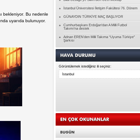
Özgenur GEYVE
Pembe gözlüklerinizin dışında bir dünya
İstanbul Üniversitesi İletişim Fakültesi 76. Dönem
 bekleniyor. Bu nedenle
GÜNAYDIN TÜRKİYE MAÇ BAŞLIYOR
unda uyarıda bulunuyor.
Tolga YAVUZ
Cumhurbaşkanı Erdoğan'dan A Milli Futbol
Takımı'na destek
Ghepetto'nun kütüğü Pinokyo
Adnan EREN’den Milli Takıma “Uyuma Türkiye”
Şarkısı
Ayşegül ATALAY
HAYATIN RACONU
Görüntülemek istediğiniz ili seçiniz:
Pınar BAYÇINAR
Unutulanlar üzerine...
Seda DEMİR
Bireyin Kendini Geliştirmesi
Hasan KARAGÖZ
Allah'ın Laneti
Yasin ATAR
DENGESİZLİK ÇAĞI DESEM