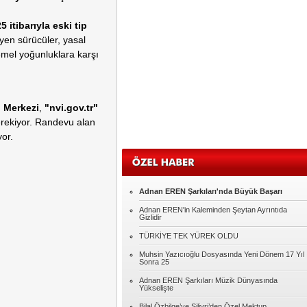
Sadullah KAVAK
 itibarıyla eski tip
Eğitim
yen sürücüler, yasal
emel yoğunluklara karşı
Oğuz GÜMÜŞ
MUHACİR
 Merkezi
,
"nvi.gov.tr"
Murat AKILLI
rekiyor. Randevu alan
MERHABA
yor.
Şennur ROTA
Seksin Kumaşı
Adnan EREN Şarkıları'nda Büyük Başarı
Adnan EREN'in Kaleminden Şeytan Ayrıntıda
Abdulkadir YILMAZ
Gizlidir
HER KONUYU ŞİDDETLE ÇÖZMEYE
TÜRKİYE TEK YÜREK OLDU
ÇALIŞIYORUZ.
Muhsin Yazıcıoğlu Dosyasında Yeni Dönem 17 Yıl
Kadir Kutlu
Sonra 25
Çok mu zor?
Adnan EREN Şarkıları Müzik Dünyasında
Yükselişte
Bilal Özbilge’ye Silivri’den Özel Mektup