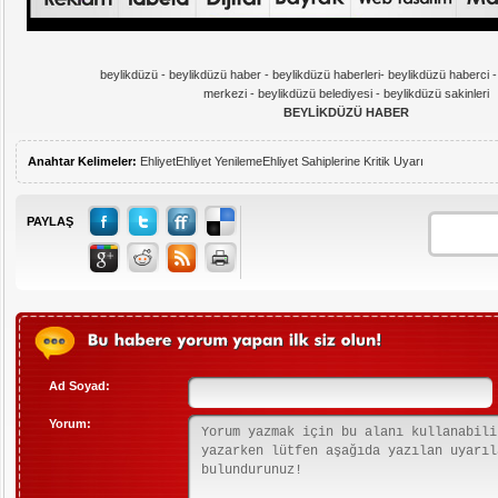
beylikdüzü - beylikdüzü haber - beylikdüzü haberleri- beylikdüzü haberci 
merkezi - beylikdüzü belediyesi - beylikdüzü sakinleri
BEYLİKDÜZÜ HABER
Anahtar Kelimeler:
Ehliyet
Ehliyet Yenileme
Ehliyet Sahiplerine Kritik Uyarı
PAYLAŞ
Ad Soyad:
Yorum: