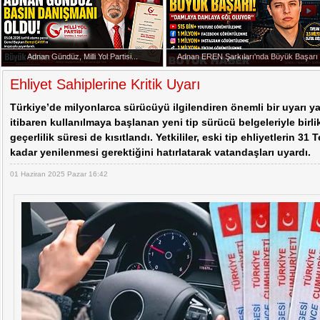
Cem Küçük Soruşturmasında Yeni İddialar
Başkan Erdoğan Anıtkabir'de
Adnan Gündüz, Milli Yol Partisi...
Adnan EREN Şarkıları'nda Büyük Başarı
20:07 -
Adnan Gündüz, Milli Yol Partisi Basın Dan
Ehliyet Sahiplerine Kritik Uyarı
Türkiye’de milyonlarca sürücüyü ilgilendiren önemli bir uyarı y
itibaren kullanılmaya başlanan yeni tip sürücü belgeleriyle birlikt
geçerlilik süresi de kısıtlandı. Yetkililer, eski tip ehliyetlerin 3
kadar yenilenmesi gerektiğini hatırlatarak vatandaşları uyardı.
01 Haziran 2025 Pazar 16:42