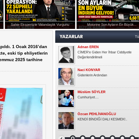
Müslüm SÖYLER
Cumhuriyet....
Sahte Ekspertizle Vatandaşlık Vurgunu
Motorine Son Ayların En Büyük...
Özcan PEHLİVANOĞLU
ışmanlığı Görevine Atandı
KENDİ BİNDİĞİ DALI KESMEK!..
T
apıldı. 1 Ocak 2016’dan
Okşan Yücel
Ruh Eşinden
e, eski tip ehliyetlerin
1 Temmuz 2025 tarihine
Semra KAYGUN
Gönlüm
Gündoğdu YILDIRIM
HER ÇOCUK ÖZELDİR!
Kasım KOÇAK
YARIM ELMA
Emlak Dedektifi