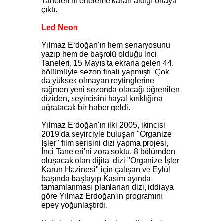
Taneleri'ni erteleme kararı aldığı ortaya
çıktı.
Led Neon
Yılmaz Erdoğan'ın hem senaryosunu
yazıp hem de başrolü olduğu İnci
Taneleri, 15 Mayıs'ta ekrana gelen 44.
bölümüyle sezon finali yapmıştı. Çok
da yüksek olmayan reytinglerine
rağmen yeni sezonda olacağı öğrenilen
diziden, seyircisini hayal kırıklığına
uğratacak bir haber geldi.
Yılmaz Erdoğan'ın ilki 2005, ikincisi
2019'da seyirciyle buluşan "Organize
İşler" film serisini dizi yapma projesi,
İnci Taneleri'ni zora soktu. 8 bölümden
oluşacak olan dijital dizi "Organize İşler
Karun Hazinesi" için çalışan ve Eylül
başında başlayıp Kasım ayında
tamamlanması planlanan dizi, iddiaya
göre Yılmaz Erdoğan'ın programını
epey yoğunlaştırdı.