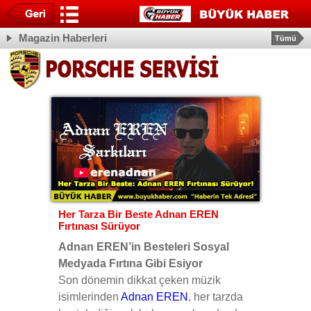
Magazin Haberleri
Tümü
Her Tarza Bir Beste Adnan EREN
Fırtınası Sürüyor
Adnan EREN’in Besteleri Sosyal
Medyada Fırtına Gibi Esiyor
Son dönemin dikkat çeken müzik
isimlerinden
Adnan EREN
, her tarzda