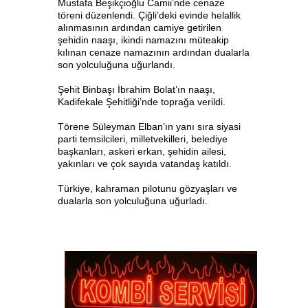
Mustafa Beşikçioğlu Camii’nde cenaze
töreni düzenlendi. Çiğli’deki evinde helallik
alınmasının ardından camiye getirilen
şehidin naaşı, ikindi namazını müteakip
kılınan cenaze namazının ardından dualarla
son yolculuğuna uğurlandı.
Şehit Binbaşı İbrahim Bolat’ın naaşı,
Kadifekale Şehitliği’nde toprağa verildi.
Törene Süleyman Elban’ın yanı sıra siyasi
parti temsilcileri, milletvekilleri, belediye
başkanları, askeri erkan, şehidin ailesi,
yakınları ve çok sayıda vatandaş katıldı.
Türkiye, kahraman pilotunu gözyaşları ve
dualarla son yolculuğuna uğurladı.