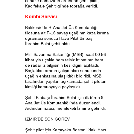
cenaze namazının ardından şehit pilot,
Kadifekale Şehitliği’nde toprağa verildi.
Kombi Servisi
Balıkesir’de 9. Ana Jet Üs Komutanlığı
filosuna ait F-16 savaş uçağının kaza kırıma
uğraması sonucu Hava Pilot Binbaşı
İbrahim Bolat şehit oldu.
Milli Savunma Bakanlığı (MSB), saat 00.56
itibarıyla uçakla hem telsiz irtibatının hem
de radar iz bilgisinin kesildiğini açıkladı.
Başlatılan arama çalışmaları sonucunda
uçağın enkazına ulaşıldığı bildirildi. MSB
tarafından yapılan açıklamada şehit pilotun
kimliği kamuoyuyla paylaşıldı.
Şehit Binbaşı İbrahim Bolat için ilk tören 9.
Ana Jet Üs Komutanlığı’nda düzenlendi.
Ardından naaşı, memleketi İzmir’e getirildi.
İZMİR’DE SON GÖREV
Şehit pilot için Karşıyaka Bostanlı’daki Hacı