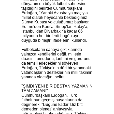
dünyanın en büyük futbol sahnesine
taşıdığını belirten Cumhurbaşkanı
Erdoğan, "Yarınki Avustralya maçıyla
millet olarak heyecanla beklediğimiz
Dünya Kupası yolculuğumuz başlıyor.
Edirne'den Kars'a, Sinop'tan Hatay'a,
İstanbul'dan Diyarbakır'a kadar 86
milyonun her bir ferdi bugün aynı
duyguda birleşti" ifadelerini kullandı.
Futbolcuların sahaya çıktıklarında
yalnızca kendilerini değil, milletin
duasını, umudunu, tarihini ve gururunu
da temsil edeceklerini söyleyen
Erdoğan, Türkiye'nin dört bir yanındaki
vatandaşların desteklerinin milli takımın
yanında olacağını belirtti.
"ŞİMDİ YENİ BİR DESTAN YAZMANIN
TAM ZAMANI"
Cumhurbaşkanı Erdoğan, Türk
futbolunun geçmiş başarılarına da
değinerek, "Bugüne kadar 'Biz bitti
demeden bitmez' anlayışıyla
mücadeleyi bırakmadığınıza, Türkiye