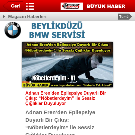
Magazin Haberleri
Tümü
Adnan Eren’den Epilepsiye Duyarlı Bir
Çıkış: “Nöbetlerdeyim” ile Sessiz
Çığlıklar Duyuluyor
Adnan Eren’den Epilepsiye
Duyarlı Bir Çıkış:
“Nöbetlerdeyim” ile Sessiz