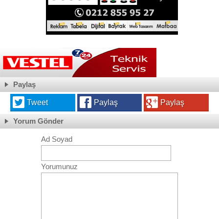
Paylaş
Tweet
Paylaş
Paylaş
Yorum Gönder
Ad Soyad
Yorumunuz