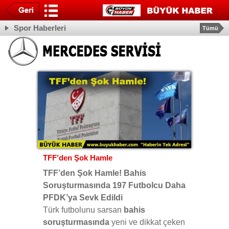
Spor Haberleri
Tümü
TFF’den Şok Hamle
TFF’den Şok Hamle! Bahis
Soruşturmasında 197 Futbolcu Daha
PFDK’ya Sevk Edildi
Türk futbolunu sarsan
bahis
soruşturmasında
yeni ve dikkat çeken